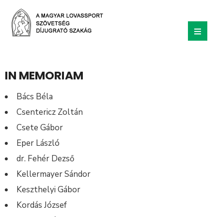
IN MEMORIAM
Bács Béla
Csentericz Zoltán
Csete Gábor
Eper László
dr. Fehér Dezső
Kellermayer Sándor
Keszthelyi Gábor
Kordás József