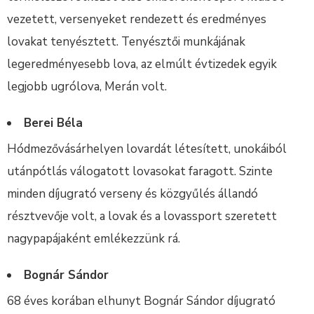
vezetett, versenyeket rendezett és eredményes
lovakat tenyésztett. Tenyésztői munkájának
legeredményesebb lova, az elmúlt évtizedek egyik
legjobb ugrólova, Merán volt.
Berei Béla
Hódmezővásárhelyen lovardát létesített, unokáiból
utánpótlás válogatott lovasokat faragott. Szinte
minden díjugrató verseny és közgyűlés állandó
résztvevője volt, a lovak és a lovassport szeretett
nagypapájaként emlékezzünk rá.
Bognár Sándor
68 éves korában elhunyt Bognár Sándor díjugrató