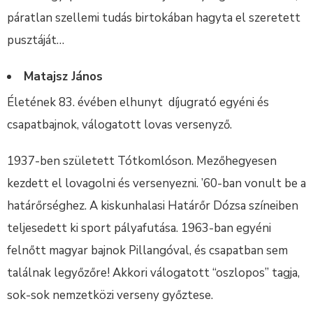
páratlan szellemi tudás birtokában hagyta el szeretett
pusztáját…
Matajsz János
Életének 83. évében elhunyt díjugrató egyéni és
csapatbajnok, válogatott lovas versenyző.
1937-ben született Tótkomlóson. Mezőhegyesen
kezdett el lovagolni és versenyezni. ’60-ban vonult be a
határőrséghez. A kiskunhalasi Határőr Dózsa színeiben
teljesedett ki sport pályafutása. 1963-ban egyéni
felnőtt magyar bajnok Pillangóval, és csapatban sem
találnak legyőzőre! Akkori válogatott “oszlopos” tagja,
sok-sok nemzetközi verseny győztese.