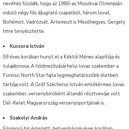
nevéhéz fűződik, hogy az 1980-as Moszkvai Olmimpián
induló négy fős díjugrató csapatból, három lovat,
Bohémot, Vadrózsát, Artemiszt is Mezőhegyes, Gergely
Imre tenyésztette.
Kucsora István
59 éves korában hunyt el a Kéktói Ménes alapítója és
tulajdonosa. A hódmezővásárhelyi lovas szakember a
Furioso North Star fajta legmeghatározóbb életben
tartója volt. A Gróf Széchenyi István emlékérmes lovas
szakember, versenybíróként állandó résztvevője volt
Dél-Kelet Magyarország versenysportjának is.
Szakolyi András
Szomorú hír érkezett, hetvenhárom éves korában