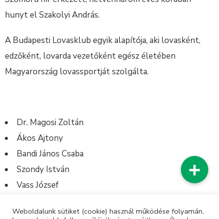
hunyt el Szakolyi András.
A Budapesti Lovasklub egyik alapítója, aki lovasként,
edzőként, lovarda vezetőként egész életében
Magyarország lovassportját szolgálta.
Dr. Magosi Zoltán
Ákos Ajtony
Bandi János Csaba
Szondy István
Vass József
Ernst József
Weboldalunk sütiket (cookie) használ működése folyamán,
Som Lajos