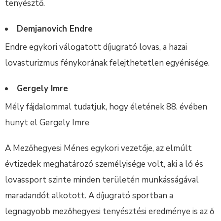
tenyésztő.
Demjanovich Endre
Endre egykori válogatott díjugrató lovas, a hazai
lovasturizmus fénykorának felejthetetlen egyénisége.
Gergely Imre
Mély fájdalommal tudatjuk, hogy életének 88. évében
hunyt el Gergely Imre
A Mezőhegyesi Ménes egykori vezetője, az elmúlt
évtizedek meghatározó személyisége volt, aki a ló és
lovassport szinte minden területén munkásságával
maradandót alkotott. A díjugrató sportban a
legnagyobb mezőhegyesi tenyésztési eredménye is az ő