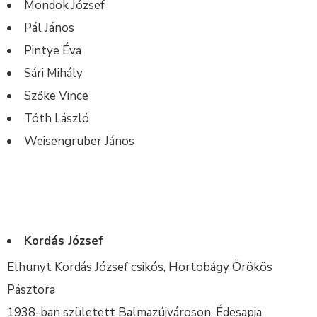
Mondok József
Pál János
Pintye Éva
Sári Mihály
Szőke Vince
Tóth László
Weisengruber János
Kordás József
Elhunyt Kordás József csikós, Hortobágy Örökös
Pásztora
1938-ban született Balmazújvároson. Édesapja