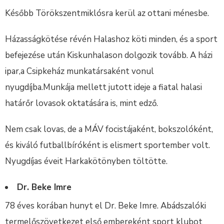
Később Törökszentmiklósra kerül az ottani ménesbe.
Házasságkötése révén Halashoz köti minden, és a sport
befejezése után Kiskunhalason dolgozik tovább. A házi
ipar,a Csipkeház munkatársaként vonul
nyugdíjba.Munkája mellett jutott ideje a fiatal halasi
határőr lovasok oktatására is, mint edző.
Nem csak lovas, de a MÁV focistájaként, bokszolóként,
és kiváló futballbíróként is elismert sportember volt.
Nyugdíjas éveit Harkakötönyben töltötte.
Dr. Beke Imre
78 éves korában hunyt el Dr. Beke Imre. Abádszalóki
termelőszövetkezet első embereként sport klubot