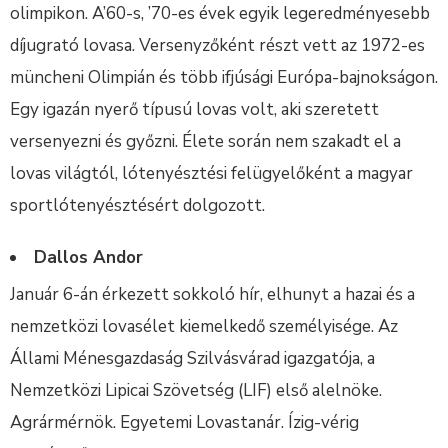
olimpikon. A’60-s, ’70-es évek egyik legeredményesebb
díjugrató lovasa. Versenyzőként részt vett az 1972-es
müncheni Olimpián és több ifjúsági Európa-bajnokságon.
Egy igazán nyerő típusú lovas volt, aki szeretett
versenyezni és győzni. Élete során nem szakadt el a
lovas világtól, lótenyésztési felügyelőként a magyar
sportlótenyésztésért dolgozott.
Dallos Andor
Január 6-án érkezett sokkoló hír, elhunyt a hazai és a
nemzetközi lovasélet kiemelkedő személyisége. Az
Állami Ménesgazdaság Szilvásvárad igazgatója, a
Nemzetközi Lipicai Szövetség (LIF) első alelnöke.
Agrármérnök. Egyetemi Lovastanár. Ízig-vérig