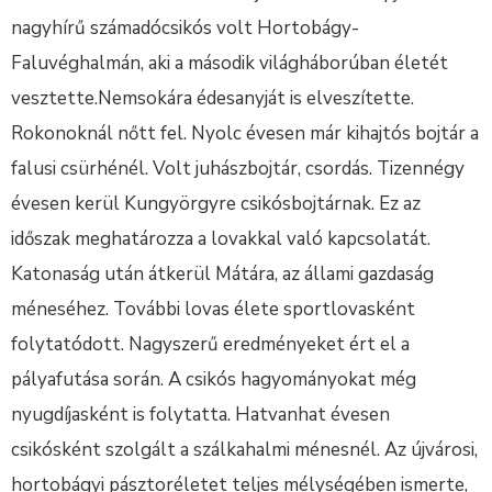
nagyhírű számadócsikós volt Hortobágy-
Faluvéghalmán, aki a második világháborúban életét
vesztette.Nemsokára édesanyját is elveszítette.
Rokonoknál nőtt fel. Nyolc évesen már kihajtós bojtár a
falusi csürhénél. Volt juhászbojtár, csordás. Tizennégy
évesen kerül Kungyörgyre csikósbojtárnak. Ez az
időszak meghatározza a lovakkal való kapcsolatát.
Katonaság után átkerül Mátára, az állami gazdaság
méneséhez. További lovas élete sportlovasként
folytatódott. Nagyszerű eredményeket ért el a
pályafutása során. A csikós hagyományokat még
nyugdíjasként is folytatta. Hatvanhat évesen
csikósként szolgált a szálkahalmi ménesnél. Az újvárosi,
hortobágyi pásztoréletet teljes mélységében ismerte,