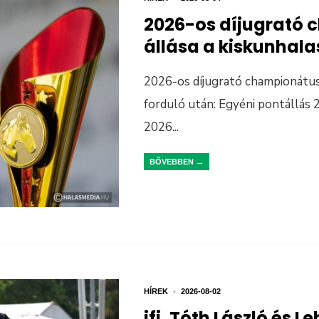
2026-os díjugrató
állása a kiskunhala
2026-os díjugrató championátus 
forduló után: Egyéni pontállás
2026
...
BŐVEBBEN →
HÍREK
•
2026-08-02
ifj. Tóth László és L