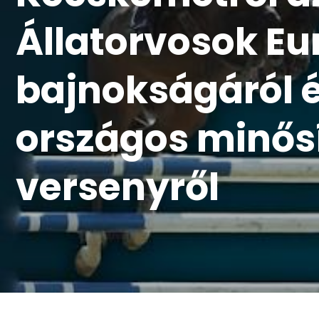
Állatorvosok E
bajnokságáról é
országos minős
versenyről