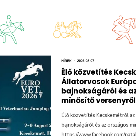
HÍREK
•
2026-08-07
Élő közvetítés Kecs
Állatorvosok Európ
bajnokságáról és a
minősítő versenyről
Élő közvetítés Kecskemétről az
bajnokságáról és az országos mi
https://www.facebook.com/pata