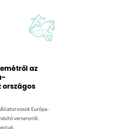
kemétről az
a-
z országos
 Állatorvosok Európa-
nősítő versenyről:
kistud
...