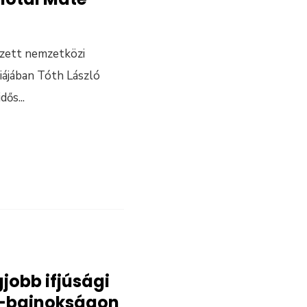
ezett nemzetközi
iájában Tóth László
idős
...
gjobb ifjúsági
a-bajnokságon