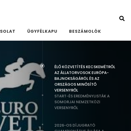
SOLAT
ÜGYFÉLKAPU
BESZÁMOLÓK
ÉLŐ KÖZVETÍTÉS KECSKEMÉTRŐL
AZ ÁLLATORVOSOK EURÓPA-
BAJNOKSÁGÁRÓL ÉS AZ
ORSZÁGOS MINŐSÍTŐ
VERSENYRŐL
START-ÉS EREDMÉNYLISTÁK A
SOMORJAI NEMZETKÖZI
VERSENYRŐL
2026-OS DÍJUGRATÓ