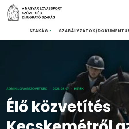
SZAKÁG
SZABÁLYZATOK/DOKUMENTU
ADMIN.LOVASSZOVETSEG
•
2026-08-07
•
HÍREK
Élő közvetítés
Kecskemétről a