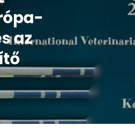
urópa-
s az
ítő