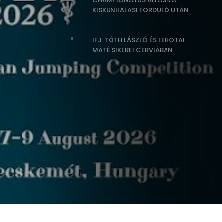
CHAMPIONÁTUS ÁLLÁSA A
KISKUNHALASI FORDULÓ UTÁN
IFJ. TÓTH LÁSZLÓ ÉS LEHOTAI
MÁTÉ SIKEREI CERVIÁBAN