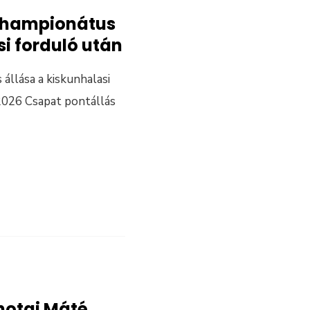
 championátus
si forduló után
állása a kiskunhalasi
 2026 Csapat pontállás
ehotai Máté