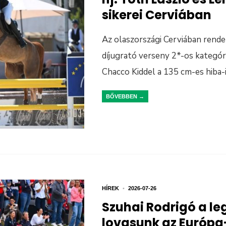
sikerei Cerviában
Az olaszországi Cerviában rend
díjugrató verseny 2*-os kategór
Chacco Kiddel a 135 cm-es hiba-
BŐVEBBEN →
HÍREK
•
2026-07-26
Szuhai Rodrigó a le
lovasunk az Európ