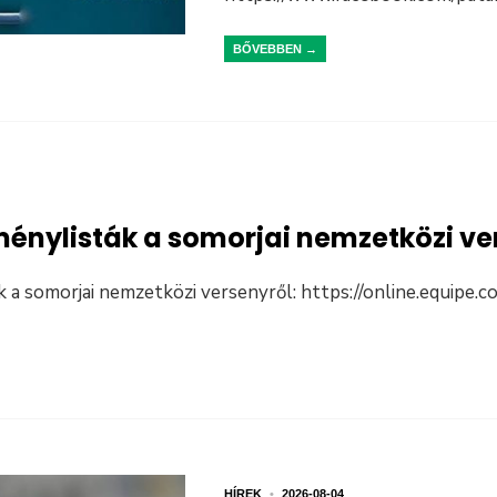
BŐVEBBEN →
ménylisták a somorjai nemzetközi ve
k a somorjai nemzetközi versenyről: https://online.equipe
HÍREK
•
2026-08-04