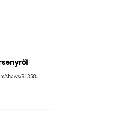
rsenyről
.com/shows/81358
...