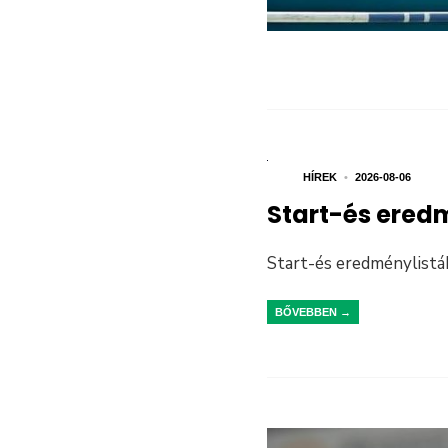
HÍREK
•
2026-08-06
Start-és ered
Start-és eredménylistá
BŐVEBBEN →