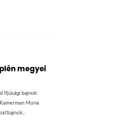
plén megyei
 Ifjúsági bajnok:
k: Kamerman Mona
patbajnok
...