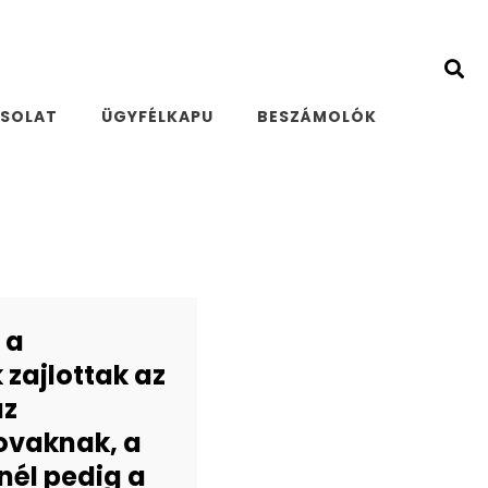
SOLAT
ÜGYFÉLKAPU
BESZÁMOLÓK
 a
zajlottak az
az
ovaknak, a
nél pedig a