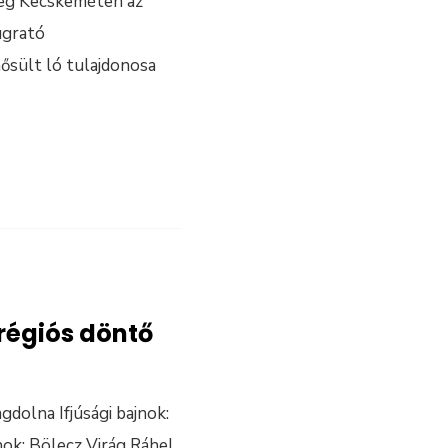
eg Kecskeméten az
ugrató
ősült ló tulajdonosa
régiós döntő
gdolna Ifjúsági bajnok:
ok: Bölecz Virág Ráhel