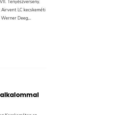
VII. Tenyészverseny.
 Airvent LC kecskeméti
a Werner Deeg,
...
. alkalommal