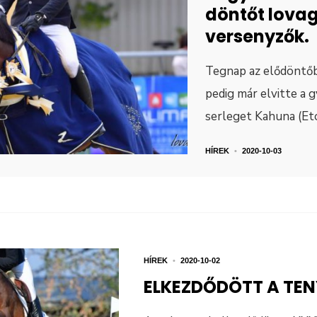
döntőt lovag
versenyzők.
Tegnap az elődöntőb
pedig már elvitte a 
serleget Kahuna (E
HÍREK
•
2020-10-03
HÍREK
•
2020-10-02
ELKEZDŐDÖTT A TE