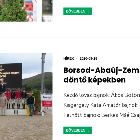
BŐVEBBEN →
HÍREK
•
2020-09-28
Borsod-Abaúj-Zem
döntő képekben
Kezdő lovas bajnok: Ákos Botond
Kisgergely Kata Amatőr bajno
Felnőtt bajnok: Berkes Máé Csa
BŐVEBBEN →