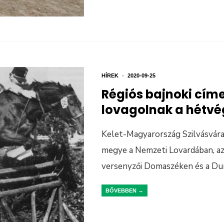
HÍREK
•
2020-09-25
Régiós bajnoki cím
lovagolnak a hétv
Kelet-Magyarország Szilvásvárad
megye a Nemzeti Lovardában, az
versenyzői Domaszéken és a Du
BŐVEBBEN →