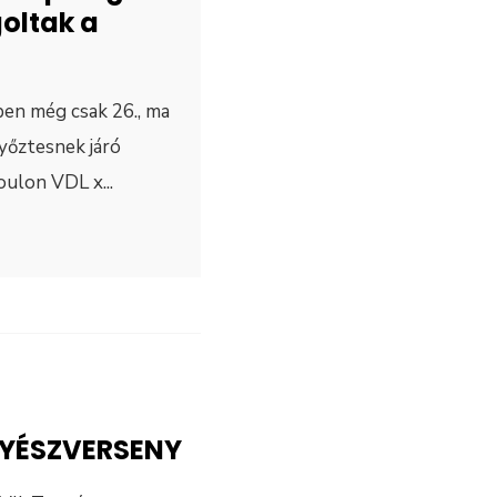
oltak a
en még csak 26., ma
győztesnek járó
toulon VDL x
...
NYÉSZVERSENY