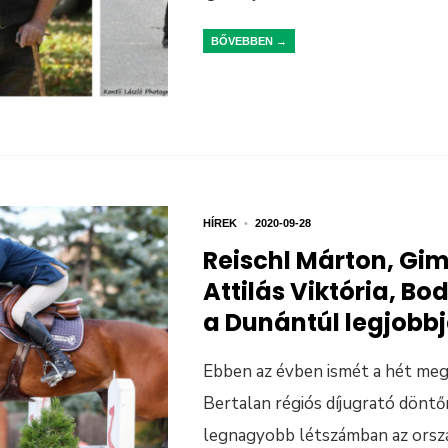
BŐVEBBEN →
HÍREK
•
2020-09-28
Reischl Márton, Gim
Attilás Viktória, B
a Dunántúl legjobb
Ebben az évben ismét a hét meg
Bertalan régiós díjugrató döntő
legnagyobb létszámban az orszá