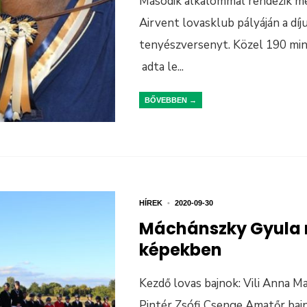
Második alkalommal rendezik m
Airvent lovasklub pályáján a díj
tenyészversenyt. Közel 190 min
adta le
...
BŐVEBBEN →
HÍREK
•
2020-09-30
Máchánszky Gyula 
képekben
Kezdő lovas bajnok: Vili Anna Ma
Pintér Zsófi Csenge Amatőr bajn