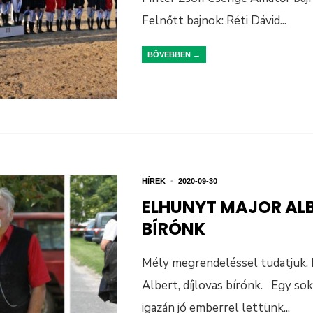
Felnőtt bajnok: Réti Dávid
...
BŐVEBBEN →
HÍREK
•
2020-09-30
ELHUNYT MAJOR ALB
BÍRÓNK
Mély megrendeléssel tudatjuk,
Albert, díjlovas bírónk. Egy sok
igazán jó emberrel lettünk
...