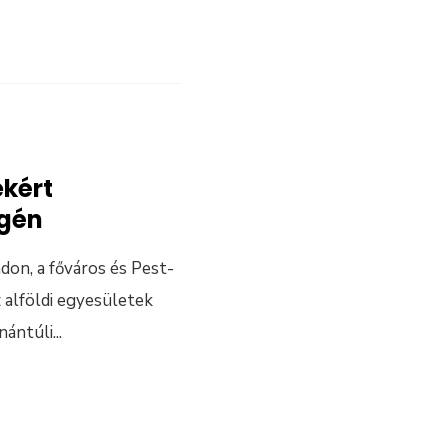
ekért
égén
on, a főváros és Pest-
 alföldi egyesületek
nántúli
...