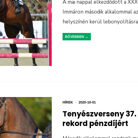
A mai nappal elkezdődött a XXX
Immáron második alkalommal az
helyszínén kerül lebonyolításr
BŐVEBBEN →
HÍREK
•
2020-10-01
Tenyészverseny 37
rekord pénzdíjért