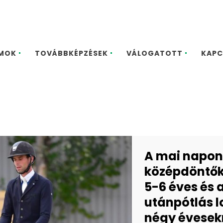
MOK
TOVÁBBKÉPZÉSEK
VÁLOGATOTT
KAPC
A mai napon
középdöntők 
5-6 éves és 
utánpótlás l
négy évesek