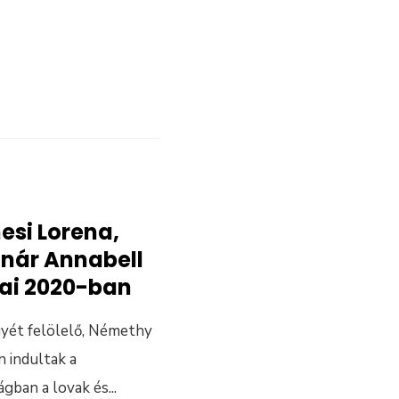
esi Lorena,
odnár Annabell
jai 2020-ban
yét felölelő, Némethy
n indultak a
gban a lovak és
...