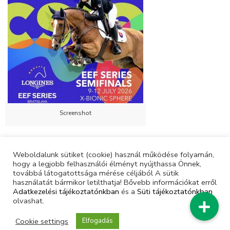
Screenshot
Weboldalunk sütiket (cookie) használ működése folyamán,
hogy a legjobb felhasználói élményt nyújthassa Önnek,
továbbá látogatottsága mérése céljából A sütik
használatát bármikor letilthatja! Bővebb információkat erről
Adatkezelési tájékoztatónkban
és a
Süti tájékoztatónkban
olvashat.
Cookie settings
Elfogadás
© Magyar Lovas Szövetség | Minden jog fenntartva |