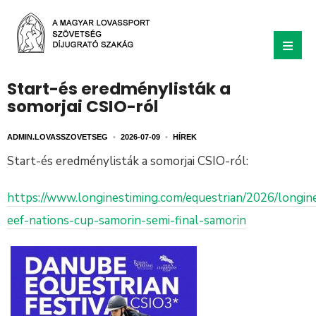
Start-és eredménylisták a
somorjai CSIO-ról
ADMIN.LOVASSZOVETSEG
•
2026-07-09
•
HÍREK
Start-és eredménylisták a somorjai CSIO-ról:
https://www.longinestiming.com/equestrian/2026/longin
eef-nations-cup-samorin-semi-final-samorin