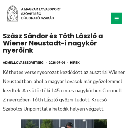
Szász Sándor és Tóth László a
Wiener Neustadt-i nagykör
nyerőink
ADMIN.LOVASSZOVETSEG
•
2026-07-04
•
HÍREK
Kéthetes versenysorozat kezdődött az ausztriai Wiener
Neustadtban, ahol a magyar lovasok már győzelemmel
kezdtek. A csütörtöki 145 cm-es nagykörben Coronell
Z nyergében Tóth László győzni tudott, Krucsó
Szabolcs Uripointtal a hatodik helyen végzett.