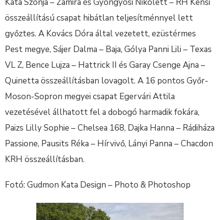
Kata Szonja – Zamira és Gyöngyösi Nikolett – RH Kensi
összeállítású csapat hibátlan teljesítménnyel lett
győztes. A Kovács Dóra által vezetett, ezüstérmes
Pest megye, Sájer Dalma – Baja, Gólya Panni Lili – Texas
VL Z, Bence Lujza – Hattrick II és Garay Csenge Ajna –
Quinetta összeállításban lovagolt. A 16 pontos Győr-
Moson-Sopron megyei csapat Egervári Attila
vezetésével állhatott fel a dobogó harmadik fokára,
Paizs Lilly Sophie – Chelsea 168, Dajka Hanna – Rádiháza
Passione, Pausits Réka – Hírvivő, Lányi Panna – Chacdon
KRH összeállításban.
Fotó: Gudmon Kata Design – Photo & Photoshop