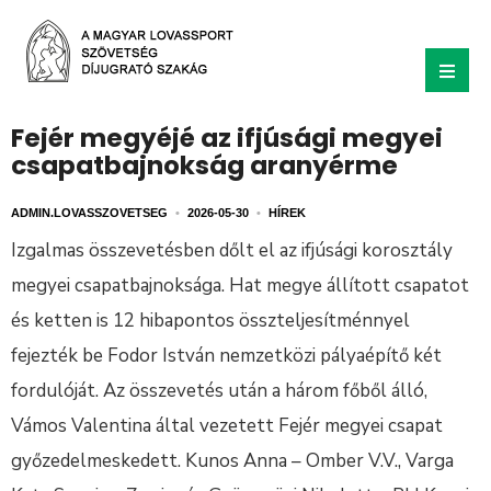
Fejér megyéjé az ifjúsági megyei
csapatbajnokság aranyérme
ADMIN.LOVASSZOVETSEG
•
2026-05-30
•
HÍREK
Izgalmas összevetésben dőlt el az ifjúsági korosztály
megyei csapatbajnoksága. Hat megye állított csapatot
és ketten is 12 hibapontos összteljesítménnyel
fejezték be Fodor István nemzetközi pályaépítő két
fordulóját. Az összevetés után a három főből álló,
Vámos Valentina által vezetett Fejér megyei csapat
győzedelmeskedett. Kunos Anna – Omber V.V., Varga