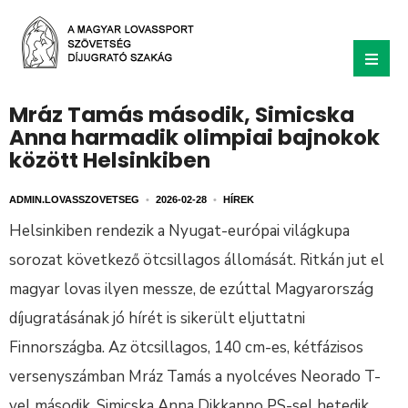
Mráz Tamás második, Simicska
Anna harmadik olimpiai bajnokok
között Helsinkiben
ADMIN.LOVASSZOVETSEG
•
2026-02-28
•
HÍREK
Helsinkiben rendezik a Nyugat-európai világkupa
sorozat következő ötcsillagos állomását. Ritkán jut el
magyar lovas ilyen messze, de ezúttal Magyarország
díjugratásának jó hírét is sikerült eljuttatni
Finnországba. Az ötcsillagos, 140 cm-es, kétfázisos
versenyszámban Mráz Tamás a nyolcéves Neorado T-
vel második, Simicska Anna Dikkanno PS-sel hetedik