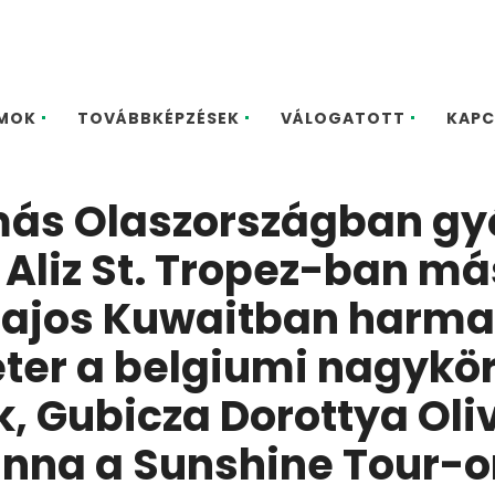
MOK
TOVÁBBKÉPZÉSEK
VÁLOGATOTT
KAPC
ás Olaszországban győ
 Aliz St. Tropez-ban más
 Lajos Kuwaitban harma
éter a belgiumi nagykö
k, Gubicza Dorottya Ol
anna a Sunshine Tour-