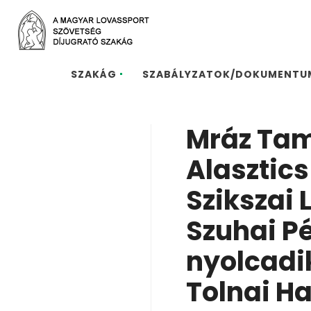
SZAKÁG
SZABÁLYZATOK/DOKUMENTU
Mráz Tam
Alasztics
Szikszai
Szuhai P
nyolcadi
Tolnai H