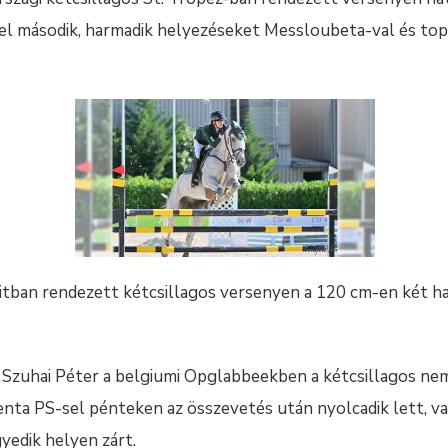
el második, harmadik helyezéseket Messloubeta-val és to
uwaitban rendezett kétcsillagos versenyen a 120 cm-en két 
Szuhai Péter a belgiumi Opglabbeekben a kétcsillagos ne
ta PS-sel pénteken az összevetés után nyolcadik lett, va
gyedik helyen zárt.