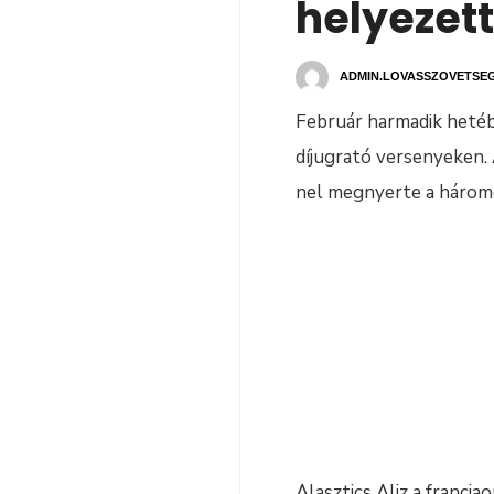
helyezett
ADMIN.LOVASSZOVETSE
Február harmadik hetéb
díjugrató versenyeken.
nel megnyerte a háromc
Alasztics Aliz a franci