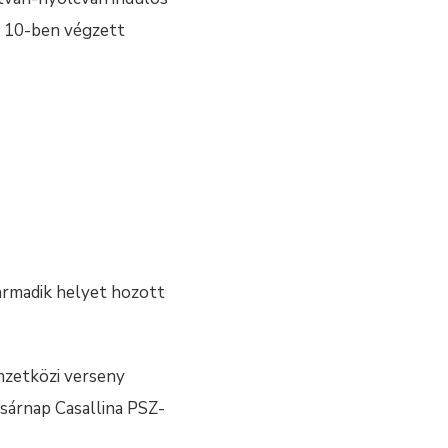
p 10-ben végzett
harmadik helyet hozott
mzetközi verseny
sárnap Casallina PSZ-