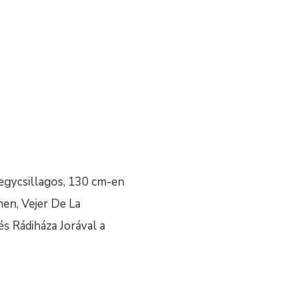
egycsillagos, 130 cm-en
en, Vejer De La
és Rádiháza Jorával a