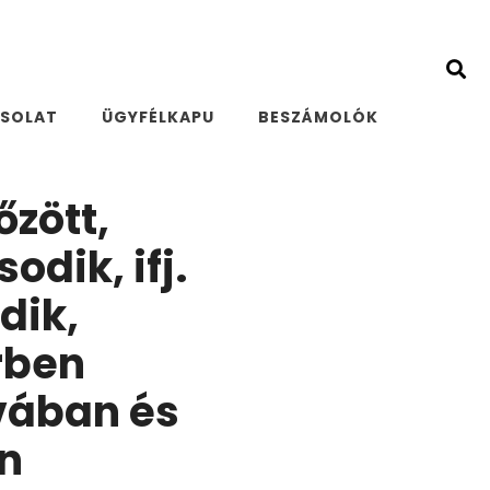
SOLAT
ÜGYFÉLKAPU
BESZÁMOLÓK
zött,
odik, ifj.
dik,
rben
ivában és
on