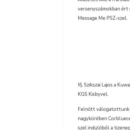
versenyszámokban ért 
Message Me PSZ-szel.
Ifj. Szikszai Lajos a K
KGS Kisbyvel.
Felnőtt válogatottunk 
nagykörében Corbluecen
szel indulóból a tizene