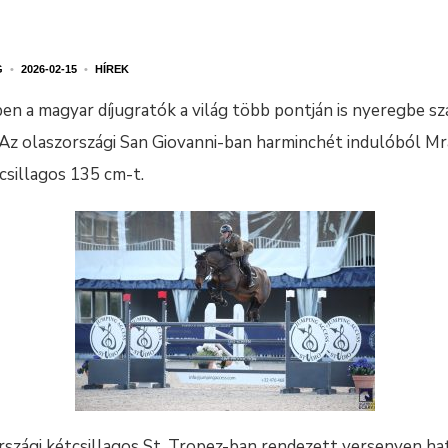
G
•
2026-02-15
•
HÍREK
en a magyar díjugratók a világ több pontján is nyeregbe s
 Az olaszországi San Giovanni-ban harminchét indulóból M
sillagos 135 cm-t.
aországi kétcsillagos St. Tropez-ban rendezett versenyen h