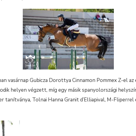
ban vasárnap Gubicza Dorottya Cinnamon Pommex Z-el az 
odik helyen végzett, míg egy másik spanyolországi helyszín
 tanítványa, Tolnai Hanna Granit d’Elliapival, M-Fliperrel 