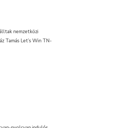
zálltak nemzetközi
ráz Tamás Let’s Win TN-
atvan-nyolcvan indulós