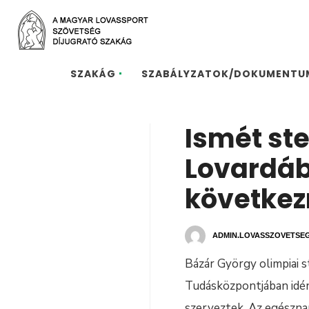
SZAKÁG
SZABÁLYZATOK/DOKUMENTU
Ismét st
Lovardáb
következ
ADMIN.LOVASSZOVETSE
Bázár György olimpiai
Tudásközpontjában idé
szerveztek. Az egészna