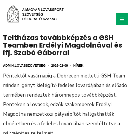
Teltházas továbbképzés a GSH
Teamben Erdélyi Magdolnával és
ifj. Szabó Gáborral
ADMIN.LOVASSZOVETSEG
•
2026-02-09
•
HÍREK
Péntektől vasárnapig a Debrecen melletti GSH Team
minden igényt kielégítő fedeles lovardájában és előadó
termében rendeztek háromnapos továbbképzést.
Pénteken a lovasok, edzők szakemberek Erdélyi
Magdolna nemzetközi pályaépítőt hallgathatták
elméletben és a fedeles lovardában szemléltetve a
pályaépítés rejtelmeit.