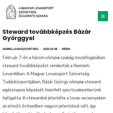
Steward továbbképzés Bázár
Györggyel
ADMIN.LOVASSZOVETSEG
•
2026-02-09
•
HÍREK
Február 7-én a három olimpiai szakág összefogásában
steward továbbképzést rendeztek a Nemzeti
Lovardában. A Magyar Lovassport Szövetség
Tudásközpontjában, Bázár György olimpiai steward
egésznapos képzését tizenhét sportszakemberünk
hallgatta. A stewardok jelenléte a lovas versenyeken
az elmúlt évtizedben nagyon jelentőssé vált, így