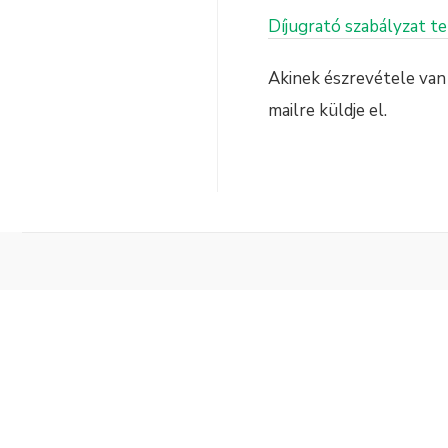
Díjugrató szabályzat t
Akinek észrevétele van 
mailre küldje el.