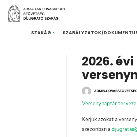
SZAKÁG
SZABÁLYZATOK/DOKUMENTU
2026. évi
versenyn
ADMIN.LOVASSZOVETSE
Versenynaptár terveze
Kérjük azokat a versen
szezonban a
dijugrata