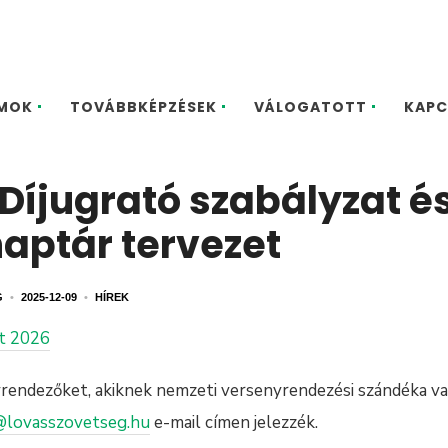
MOK
TOVÁBBKÉPZÉSEK
VÁLOGATOTT
KAPC
 Díjugrató szabályzat é
aptár tervezet
G
•
2025-12-09
•
HÍREK
t 2026
yrendezőket, akiknek nemzeti versenyrendezési szándéka va
s@lovasszovetseg.hu
e-mail címen jelezzék.