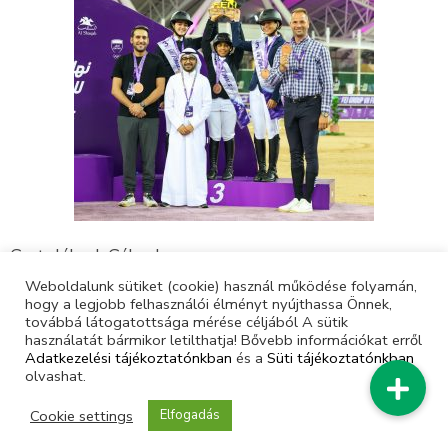
Gratulálunk Gábor!
Weboldalunk sütiket (cookie) használ működése folyamán,
hogy a legjobb felhasználói élményt nyújthassa Önnek,
továbbá látogatottsága mérése céljából A sütik
használatát bármikor letilthatja! Bővebb információkat erről
Adatkezelési tájékoztatónkban
és a
Süti tájékoztatónkban
olvashat.
Cookie settings
Elfogadás
© Magyar Lovas Szövetség | Minden jog fenntartva |