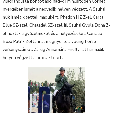
világranglista pontot adó nagydíj minősítőben Cornet
nyergében ismét a negyedik helyen végzett. A Szuhai
fiúk ismét kitettek magukért, Phedon HZ Z-el, Carta
Blue SZ-szel, Chatadel SZ-szel, ifj. Szuhai Gyula Doha Z-
el hozták a győzelmeket és a helyezéseket. Concilio
Buza Patrik Zoltánnal megnyerte a young horse
versenyszámot. Zárug Annamária Firefly -al harmadik
helyen végzett a bronze tourba.