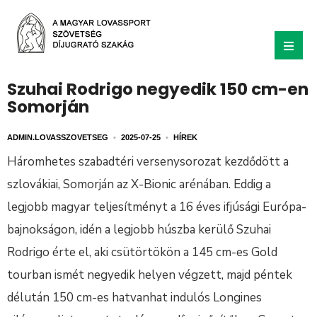
Szuhai Rodrigo negyedik 150 cm-en
Somorján
ADMIN.LOVASSZOVETSEG
•
2025-07-25
•
HÍREK
Háromhetes szabadtéri versenysorozat kezdődött a
szlovákiai, Somorján az X-Bionic arénában. Eddig a
legjobb magyar teljesítményt a 16 éves ifjúsági Európa-
bajnokságon, idén a legjobb húszba kerülő Szuhai
Rodrigo érte el, aki csütörtökön a 145 cm-es Gold
tourban ismét negyedik helyen végzett, majd péntek
délután 150 cm-es hatvanhat indulós Longines