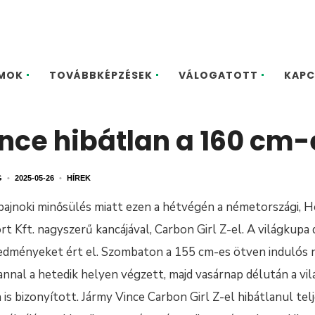
MOK
TOVÁBBKÉPZÉSEK
VÁLOGATOTT
KAPC
nce hibátlan a 160 cm-
G
•
2025-05-26
•
HÍREK
bajnoki minősülés miatt ezen a hétvégén a németországi,
t Kft. nagyszerű kancájával, Carbon Girl Z-el. A világkup
redményeket ért el. Szombaton a 155 cm-es ötven indulós
nal a hetedik helyen végzett, majd vasárnap délután a vil
s bizonyított. Jármy Vince Carbon Girl Z-el hibátlanul telj