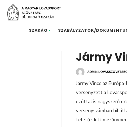
SZAKÁG
SZABÁLYZATOK/DOKUMENTU
Jármy Vi
ADMIN.LOVASSZOVETSE
Jármy Vince az Európa-
versenyzett a Lovasspor
ezúttal is nagyszerű e
versenyszámban hibátlan
teletűzdelt mezőnyben i