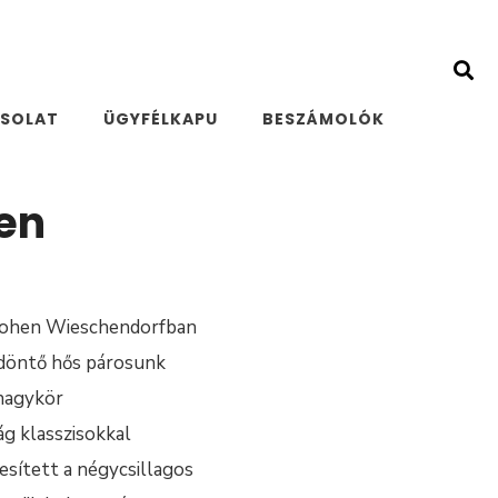
SOLAT
ÜGYFÉLKAPU
BESZÁMOLÓK
en
 Hohen Wieschendorfban
a döntő hős párosunk
 nagykör
ág klasszisokkal
esített a négycsillagos