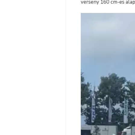
verseny 160 cm-es alapp
Videólejátszó