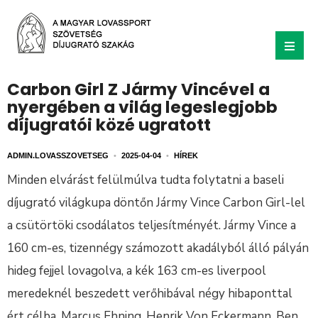
Carbon Girl Z Jármy Vincével a
nyergében a világ legeslegjobb
díjugratói közé ugratott
ADMIN.LOVASSZOVETSEG
•
2025-04-04
•
HÍREK
Minden elvárást felülmúlva tudta folytatni a baseli
díjugrató világkupa döntőn Jármy Vince Carbon Girl-lel
a csütörtöki csodálatos teljesítményét. Jármy Vince a
160 cm-es, tizennégy számozott akadályból álló pályán
hideg fejjel lovagolva, a kék 163 cm-es liverpool
meredeknél beszedett verőhibával négy hibaponttal
ért célba, Marcus Ehning, Henrik Von Eckermann, Ben