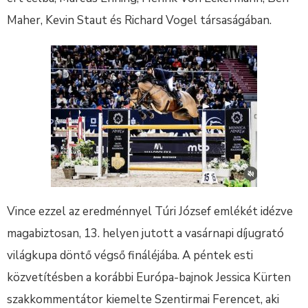
Maher, Kevin Staut és Richard Vogel társaságában.
Vince ezzel az eredménnyel Túri József emlékét idézve
magabiztosan, 13. helyen jutott a vasárnapi díjugrató
világkupa döntő végső fináléjába. A péntek esti
közvetítésben a korábbi Európa-bajnok Jessica Kürten
szakkommentátor kiemelte Szentirmai Ferencet, aki