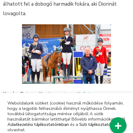
álhatott fel a dobogó harmadik fokára, aki Diorinát
lovagolta.
Kovács Petronella
shop.petronellafoto.com
Weboldalunk sütiket (cookie) használ működése folyamán,
hogy a legjobb felhasználói élményt nyújthassa Önnek,
továbbá látogatottsága mérése céljából A sütik
használatát bármikor letilthatja! Bővebb információkat erről
Adatkezelési tájékoztatónkban
és a
Süti tájékoztatónkban
olvashat.