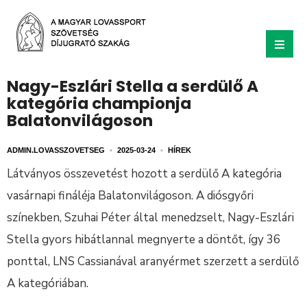
Nagy-Eszlári Stella a serdülő A
kategória championja
Balatonvilágoson
ADMIN.LOVASSZOVETSEG
•
2025-03-24
•
HÍREK
Látványos összevetést hozott a serdülő A kategória
vasárnapi fináléja Balatonvilágoson. A diósgyőri
színekben, Szuhai Péter által menedzselt, Nagy-Eszlári
Stella gyors hibátlannal megnyerte a döntőt, így 36
ponttal, LNS Cassianával aranyérmet szerzett a serdülő
A kategóriában.