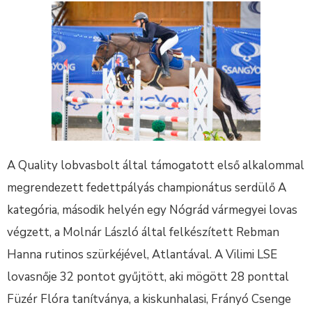
A Quality lobvasbolt által támogatott első alkalommal
megrendezett fedettpályás championátus serdülő A
kategória, második helyén egy Nógrád vármegyei lovas
végzett, a Molnár László által felkészített Rebman
Hanna rutinos szürkéjével, Atlantával. A Vilimi LSE
lovasnője 32 pontot gyűjtött, aki mögött 28 ponttal
Füzér Flóra tanítványa, a kiskunhalasi, Frányó Csenge