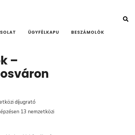
SOLAT
ÜGYFÉLKAPU
BESZÁMOLÓK
ok –
posváron
tközi díjugrató
 képzésen 13 nemzetközi