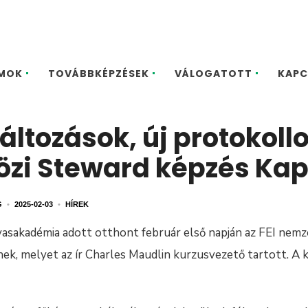
MOK
TOVÁBBKÉPZÉSEK
VÁLOGATOTT
KAPC
ltozások, új protokoll
zi Steward képzés Ka
G
•
2025-02-03
•
HÍREK
asakadémia adott otthont február első napján az FEI nemze
k, melyet az ír Charles Maudlin kurzusvezető tartott. A