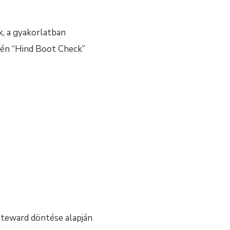
k, a gyakorlatban
vén “Hind Boot Check”
 steward döntése alapján