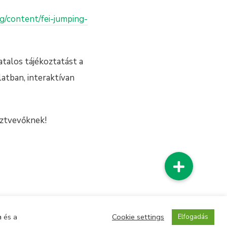
org/content
/fei-jumping-
atalos tájékoztatást a
atban, interaktívan
sztvevőknek!
n
és a
Cookie settings
Elfogadás