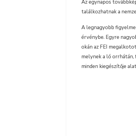
Az egynapos továbbképz
találkozhatnak a nemze
A legnagyobb figyelmet 
érvénybe. Egyre nagyobb
okán az FEI megalkotot
melynek a ló orrhátán, f
minden kiegészítője alat