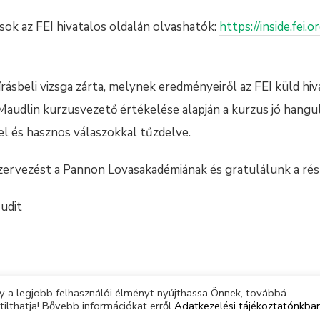
sok az FEI hivatalos oldalán olvashatók:
https://inside.fei.
rásbeli vizsga zárta, melynek eredményeiről az FEI küld hiv
Maudlin kurzusvezető értékelése alapján a kurzus jó hangul
el és hasznos válaszokkal tűzdelve.
szervezést a Pannon Lovasakadémiának és gratulálunk a ré
udit
 a legjobb felhasználói élményt nyújthassa Önnek, továbbá
tilthatja! Bővebb információkat erről
Adatkezelési tájékoztatónkba
© Magyar Lovas Szövetség | Minden jog fenntartva |