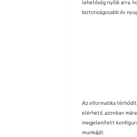
lehetőség nyílik arra, h
biztonságosabb és nyug
Az informatika térhódít
elérhető, azonban mára
megjelenített konfigurá
munkáját.