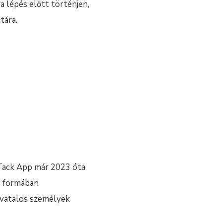
ra lépés előtt történjen,
tára.
t Tack App már 2023 óta
s formában
hivatalos személyek