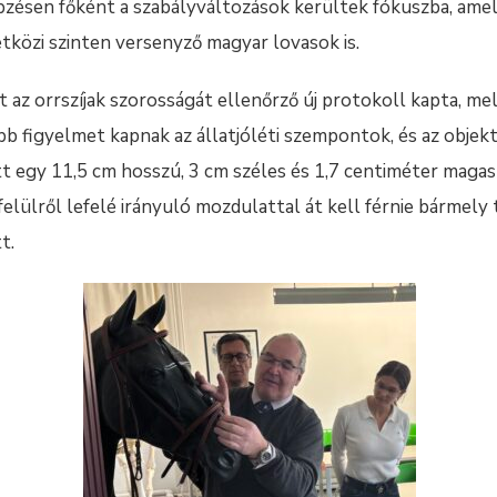
ésen főként a szabályváltozások kerültek fókuszba, amely
tközi szinten versenyző magyar lovasok is.
az orrszíjak szorosságát ellenőrző új protokoll kapta, me
 figyelmet kapnak az állatjóléti szempontok, és az objekt
t egy 11,5 cm hosszú, 3 cm széles és 1,7 centiméter maga
elülről lefelé irányuló mozdulattal át kell férnie bármely 
t.