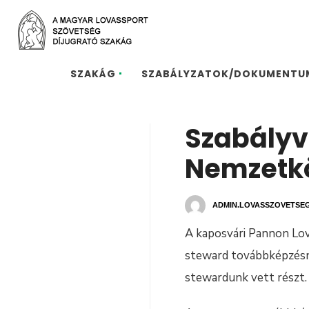
SZAKÁG
SZABÁLYZATOK/DOKUMENTU
Szabályvá
Nemzetkö
ADMIN.LOVASSZOVETSE
A kaposvári Pannon Lov
steward továbbképzésne
stewardunk vett részt.