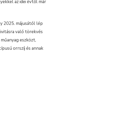
ekkel az idei évtől már
ly 2025. májusától lép
ivitásra való törekvés
s műanyag eszközt,
típusú orrszíj és annak