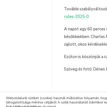
További szabályváltozá
rules-2025-0
A napot egy 60 perces í
későbbiekben. Charles 
zajlott, okos kérdésekk
Ezúton is köszönjük a 
Szöveg és fotó: Dénes J
Weboldalunk sütiket (cookie) használ működése folyamán, hogy
látogatottsága mérése céljából A sütik használatát bármikor le
Süti tájékoztatónkban
olvashat.