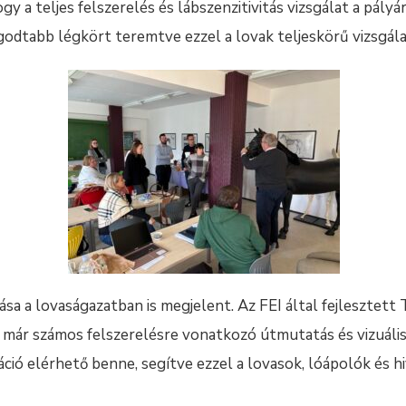
ogy a teljes felszerelés és lábszenzitivitás vizsgálat a pályá
odtabb légkört teremtve ezzel a lovak teljeskörű vizsgála
ása a lovaságazatban is megjelent. Az FEI által fejlesztet
 már számos felszerelésre vonatkozó útmutatás és vizuáli
ció elérhető benne, segítve ezzel a lovasok, lóápolók és 