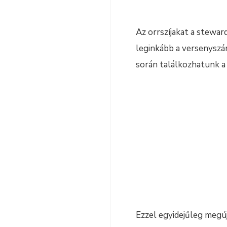
Az orrszíjakat a stewar
leginkább a versenysz
során találkozhatunk a
Ezzel egyidejűleg megúj