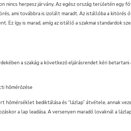
 nincs herpesz járvány. Az egész ország területén egy fót
és, ami továbbra is izolált maradt. Az istállóba a kitörés 
t. Ez így is marad, amíg az istálló a szakmai standardok s
dekében a szakág a következő eljárásrendet kéri betartani
őtti hőmérőzése
rt hőmérséklet bediktálása és “lázlap” átvétele, annak vez
záskor a lap leadása. A versenyen maradó lovaknál a lázlap