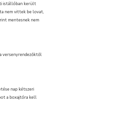
i istállóban került
óta nem vittek be lovat,
zerint mentesnek nem
 a versenyrendezőktől
etése nap kétszeri
ot a boxajtóra kell