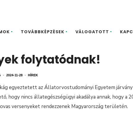
MOK
TOVÁBBKÉPZÉSEK
VÁLOGATOTT
KAPC
yek folytatódnak!
G
•
2024-11-28
•
HÍREK
kág egyeztetett az Állatorvostudományi Egyetem járványt
ető, hogy nincs állategészségügyi akadálya annak, hogy a 
lovas versenyeket rendezzenek Magyarország területén.