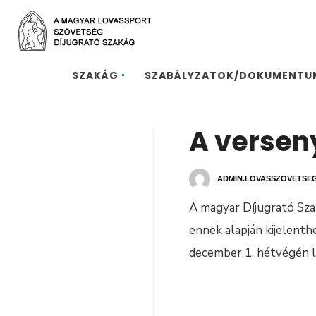
SZAKÁG
SZABÁLYZATOK/DOKUMENTU
A versen
ADMIN.LOVASSZOVETSE
A magyar Díjugrató Sza
ennek alapján kijelenth
december 1. hétvégén 