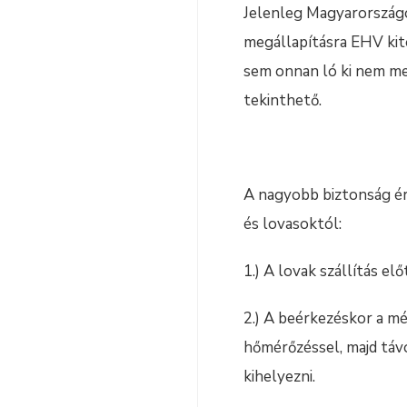
Jelenleg Magyarországon
megállapításra EHV kitör
sem onnan ló ki nem men
tekinthető.
A nagyobb biztonság ér
és lovasoktól:
1.) A lovak szállítás el
2.) A beérkezéskor a mé
hőmérőzéssel, majd távo
kihelyezni.