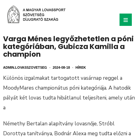
Varga Ménes legyőzhetetlen a póni
kategóriában, Gubicza Kamilla a
champion
ADMIN.LOVASSZOVETSEG
•
2024-08-18
•
HÍREK
Különös izgalmakat tartogatott vasárnap reggel a
MoodyMares championátus póni kategóriája. A hatodik
pályát két lovas tudta hibátlanul teljesíteni, amely után
a
Némethy Bertalan alapítvány lovasnője, Stróbl
Dorottya tanítványa, Bodnár Alexa meg tudta előzni a