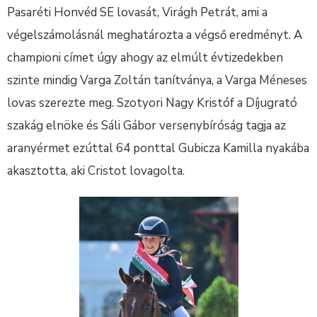
Pasaréti Honvéd SE lovasát, Virágh Petrát, ami a
végelszámolásnál meghatározta a végső eredményt. A
championi címet úgy ahogy az elmúlt évtizedekben
szinte mindig Varga Zoltán tanítványa, a Varga Méneses
lovas szerezte meg. Szotyori Nagy Kristóf a Díjugrató
szakág elnöke és Sáli Gábor versenybíróság tagja az
aranyérmet ezúttal 64 ponttal Gubicza Kamilla nyakába
akasztotta, aki Cristot lovagolta.