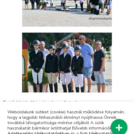
Fotó: Hajdu Krisztina lovasfoto.hu
Weboldalunk sütiket (cookie) használ működése folyamán,
hogy a legjobb felhasználói élményt nyújthassa Önnek,
továbbá látogatottsága mérése céljából A sütik
használatát bármikor letilthatja! Bővebb információkat erről
Adatkezelési tájékoztatónkban
és a
Süti tájékoztatónkban