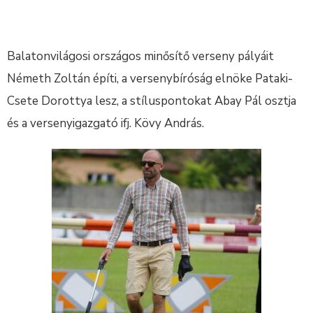
Balatonvilágosi országos minősítő verseny pályáit
Németh Zoltán építi, a versenybíróság elnöke Pataki-
Csete Dorottya lesz, a stíluspontokat Abay Pál osztja
és a versenyigazgató ifj. Kövy András.