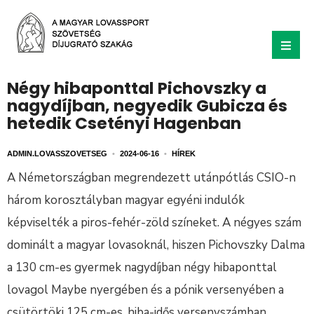
Négy hibaponttal Pichovszky a
nagydíjban, negyedik Gubicza és
hetedik Csetényi Hagenban
ADMIN.LOVASSZOVETSEG
•
2024-06-16
•
HÍREK
A Németországban megrendezett utánpótlás CSIO-n
három korosztályban magyar egyéni indulók
képviselték a piros-fehér-zöld színeket. A négyes szám
dominált a magyar lovasoknál, hiszen Pichovszky Dalma
a 130 cm-es gyermek nagydíjban négy hibaponttal
lovagol Maybe nyergében és a pónik versenyében a
csütörtöki 125 cm-es, hiba-idős versenyszámban