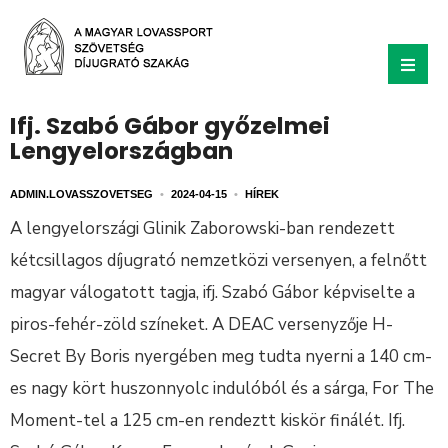
Ifj. Szabó Gábor győzelmei
Lengyelországban
ADMIN.LOVASSZOVETSEG
•
2024-04-15
•
HÍREK
A lengyelországi Glinik Zaborowski-ban rendezett
kétcsillagos díjugrató nemzetközi versenyen, a felnőtt
magyar válogatott tagja, ifj. Szabó Gábor képviselte a
piros-fehér-zöld színeket. A DEAC versenyzője H-
Secret By Boris nyergében meg tudta nyerni a 140 cm-
es nagy kört huszonnyolc indulóból és a sárga, For The
Moment-tel a 125 cm-en rendeztt kiskör finálét. Ifj.