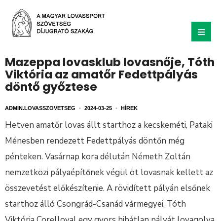
Mazeppa lovasklub lovasnője, Tóth
Viktória az amatőr Fedettpályás
döntő győztese
ADMIN.LOVASSZOVETSEG
•
2024-03-25
•
HÍREK
Hetven amatőr lovas állt starthoz a kecskeméti, Pataki
Ménesben rendezett Fedettpályás döntőn még
pénteken. Vasárnap kora délután Németh Zoltán
nemzetközi pályaépítőnek végül öt lovasnak kellett az
összevetést előkészítenie. A rövidített pályán elsőnek
starthoz álló Csongrád-Csanád vármegyei, Tóth
Viktória Corelloval egy gyors hibátlan pályát lovagolva