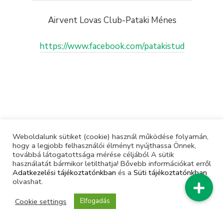
Airvent Lovas Club-Pataki Ménes
https://www.facebook.com/patakistud
Weboldalunk sütiket (cookie) használ működése folyamán,
hogy a legjobb felhasználói élményt nyújthassa Önnek,
továbbá látogatottsága mérése céljából A sütik
© Magyar Lovas Szövetség | Minden jog fenntartva |
használatát bármikor letilthatja! Bővebb információkat erről
Adatkezelési tájékoztatónkban
és a
Süti tájékoztatónkban
olvashat.
Cookie settings
Elfogadás