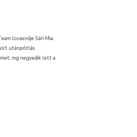
Team lovasnője Sári Mia
solt utánpótlás
rmet, mg negyedik lett a