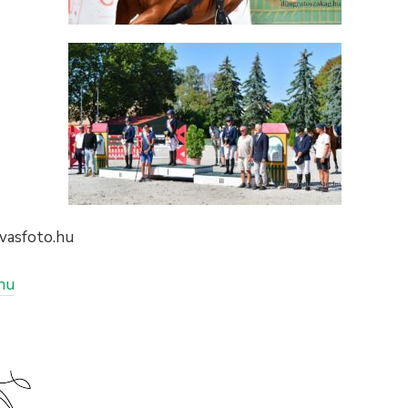
ovasfoto.hu
hu