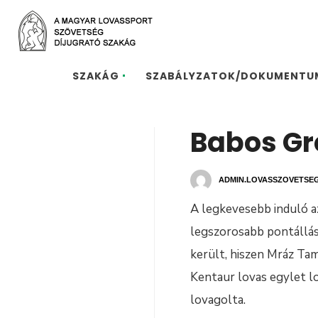
SZAKÁG
SZABÁLYZATOK/DOKUMENTU
Babos Gr
ADMIN.LOVASSZOVETSE
A legkevesebb induló a
legszorosabb pontállás
került, hiszen Mráz Ta
Kentaur lovas egylet lo
lovagolta.