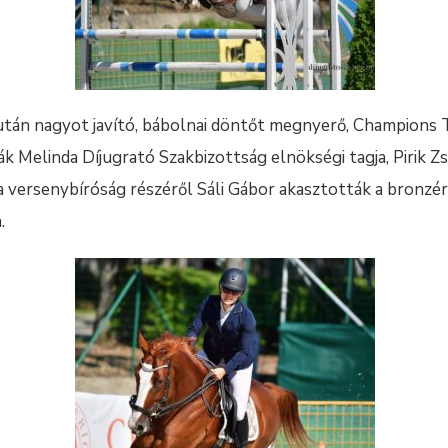
 után nagyot javító, bábolnai döntőt megnyerő, Champions 
ák Melinda Díjugrató Szakbizottság elnökségi tagja, Pirik Z
a versenybíróság részéről Sáli Gábor akasztották a bronzé
.