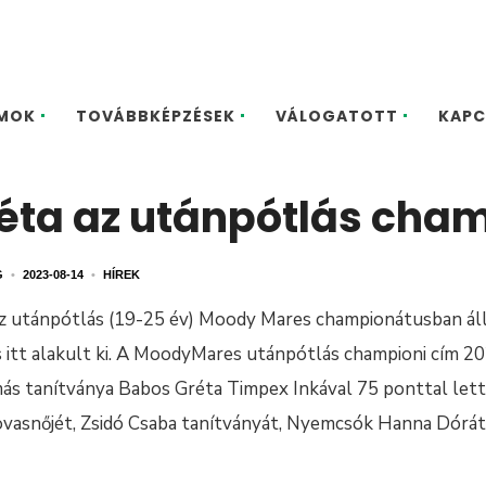
MOK
TOVÁBBKÉPZÉSEK
VÁLOGATOTT
KAPC
éta az utánpótlás cha
G
•
2023-08-14
•
HÍREK
z utánpótlás (19-25 év) Moody Mares championátusban állt
 itt alakult ki. A MoodyMares utánpótlás championi cím 
más tanítványa Babos Gréta Timpex Inkával 75 ponttal lett
vasnőjét, Zsidó Csaba tanítványát, Nyemcsók Hanna Dórát, 