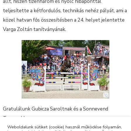
állt, hiszen tizenhárom és nyolc hibaponttal
teljesítette a kétfordulós, technikás nehéz pályát, ami a
közel hatvan fős összesítésben a 24. helyet jelentette
Varga Zoltán tanítványának.
Gratulálunk Gubicza Saroltnak és a Sonnevend
Teamnek!
Weboldalunk sütiket (cookie) használ működése folyamán,