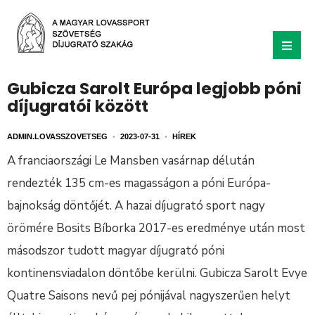
Gubicza Sarolt Európa legjobb póni
díjugratói között
ADMIN.LOVASSZOVETSEG
•
2023-07-31
•
HÍREK
A franciaországi Le Mansben vasárnap délután
rendezték 135 cm-es magasságon a póni Európa-
bajnokság döntőjét. A hazai díjugrató sport nagy
örömére Bosits Bíborka 2017-es eredménye után most
másodszor tudott magyar díjugrató póni
kontinensviadalon döntőbe kerülni. Gubicza Sarolt Evye
Quatre Saisons nevű pej pónijával nagyszerűen helyt