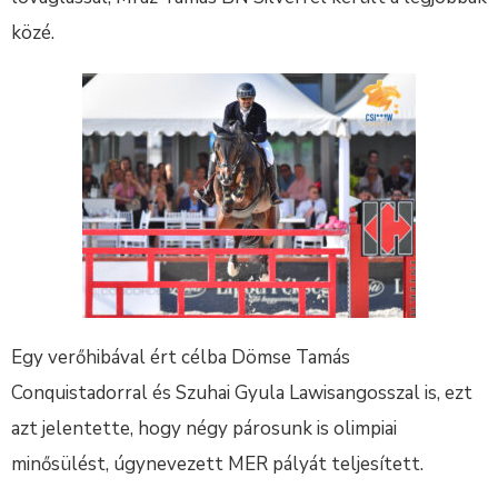
közé.
Egy verőhibával ért célba Dömse Tamás
Conquistadorral és Szuhai Gyula Lawisangosszal is, ezt
azt jelentette, hogy négy párosunk is olimpiai
minősülést, úgynevezett MER pályát teljesített.