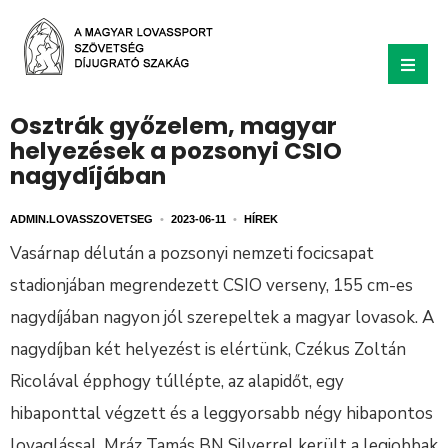
Osztrák győzelem, magyar
helyezések a pozsonyi CSIO
nagydíjában
ADMIN.LOVASSZOVETSEG
•
2023-06-11
•
HÍREK
Vasárnap délután a pozsonyi nemzeti focicsapat
stadionjában megrendezett CSIO verseny, 155 cm-es
nagydíjában nagyon jól szerepeltek a magyar lovasok. A
nagydíjban két helyezést is elértünk, Czékus Zoltán
Ricolával épphogy túllépte, az alapidőt, egy
hibaponttal végzett és a leggyorsabb négy hibapontos
lovaglással, Mráz Tamás BN Silverrel került a legjobbak