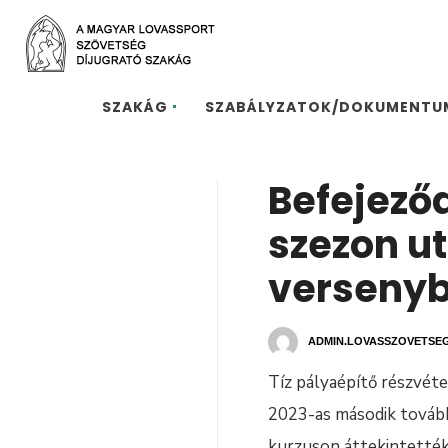
SZAKÁG
SZABÁLYZATOK/DOKUMENTU
Befejeződ
szezon u
versenyb
ADMIN.LOVASSZOVETSE
Tíz pályaépítő részvét
2023-as második továbbk
kurzuson áttekintették 