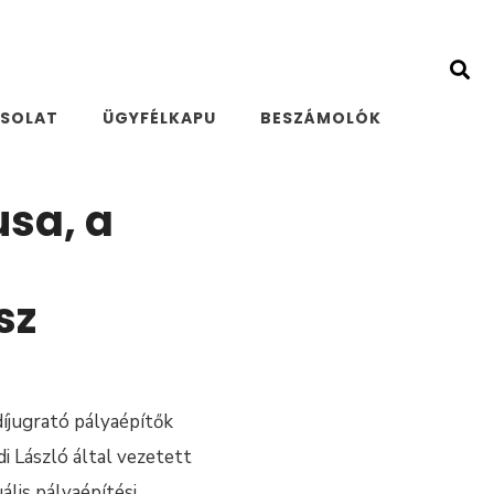
SOLAT
ÜGYFÉLKAPU
BESZÁMOLÓK
usa, a
sz
íjugrató pályaépítők
i László által vezetett
ális pályaépítési