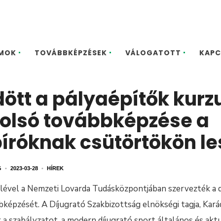
MOK
TOVÁBBKÉPZÉSEK
VÁLOGATOTT
KAPC
ött a pályaépítők kurz
tolsó továbbképzése a
íróknak csütörtökön le
G
•
2023-03-28
•
HÍREK
elével a Nemzeti Lovarda Tudásközpontjában szervezték a d
épzését. A Díjugrató Szakbizottság elnökségi tagja, Karád
a szabályzatot, a modern díjugrató sport általános és aktu