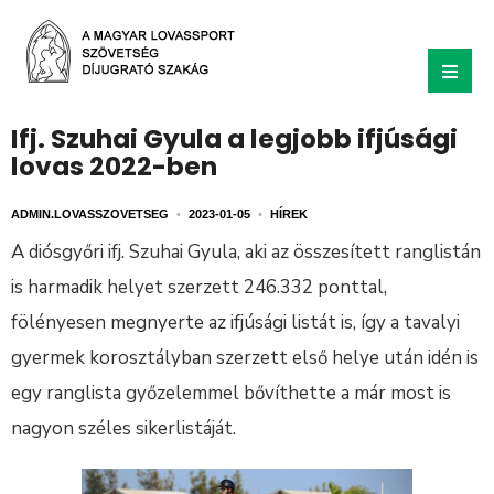
Ifj. Szuhai Gyula a legjobb ifjúsági
lovas 2022-ben
ADMIN.LOVASSZOVETSEG
•
2023-01-05
•
HÍREK
A diósgyőri ifj. Szuhai Gyula, aki az összesített ranglistán
is harmadik helyet szerzett 246.332 ponttal,
fölényesen megnyerte az ifjúsági listát is, így a tavalyi
gyermek korosztályban szerzett első helye után idén is
egy ranglista győzelemmel bővíthette a már most is
nagyon széles sikerlistáját.