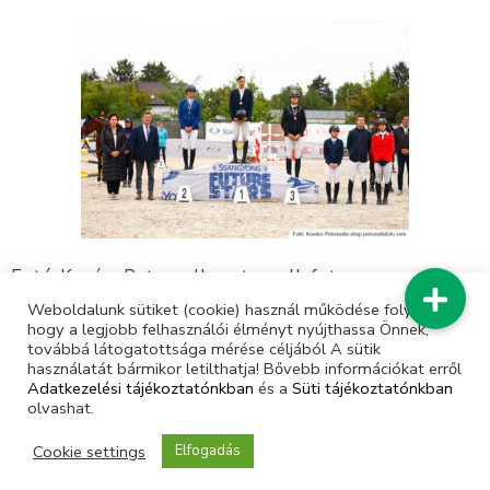
Fotó: Kovács Petronella petronellafoto.com
Weboldalunk sütiket (cookie) használ működése folyamán,
hogy a legjobb felhasználói élményt nyújthassa Önnek,
továbbá látogatottsága mérése céljából A sütik
használatát bármikor letilthatja! Bővebb információkat erről
Adatkezelési tájékoztatónkban
és a
Süti tájékoztatónkban
olvashat.
Cookie settings
Elfogadás
© Magyar Lovas Szövetség | Minden jog fenntartva |