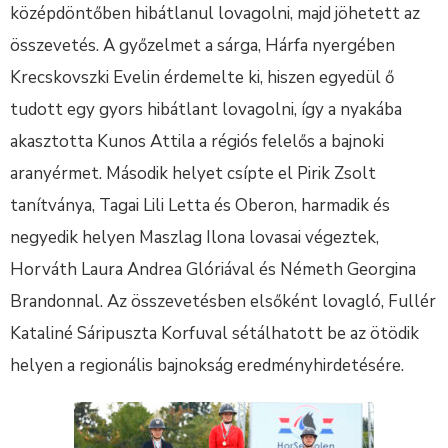
középdöntőben hibátlanul lovagolni, majd jöhetett az
összevetés. A győzelmet a sárga, Hárfa nyergében
Krecskovszki Evelin érdemelte ki, hiszen egyedül ő
tudott egy gyors hibátlant lovagolni, így a nyakába
akasztotta Kunos Attila a régiós felelős a bajnoki
aranyérmet. Második helyet csípte el Pirik Zsolt
tanítványa, Tagai Lili Letta és Oberon, harmadik és
negyedik helyen Maszlag Ilona lovasai végeztek,
Horváth Laura Andrea Glóriával és Németh Georgina
Brandonnal. Az összevetésben elsőként lovagló, Fullér
Kataliné Sáripuszta Korfuval sétálhatott be az ötödik
helyen a regionális bajnokság eredményhirdetésére.