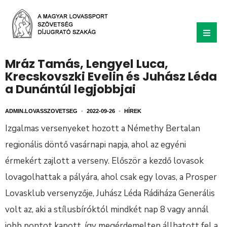
Mráz Tamás, Lengyel Luca,
Krecskovszki Evelin és Juhász Léda
a Dunántúl legjobbjai
ADMIN.LOVASSZOVETSEG
•
2022-09-26
•
HÍREK
Izgalmas versenyeket hozott a Némethy Bertalan
regionális döntő vasárnapi napja, ahol az egyéni
érmekért zajlott a verseny. Először a kezdő lovasok
lovagolhattak a pályára, ahol csak egy lovas, a Prosper
Lovasklub versenyzője, Juhász Léda Rádiháza Generális
volt az, aki a stílusbíróktól mindkét nap 8 vagy annál
jobb pontot kapott, így megérdemelten állhatott fel a