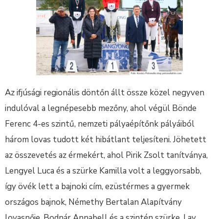
Az ifjúsági regionális döntőn állt össze közel negyven
indulóval a legnépesebb mezőny, ahol végül Bönde
Ferenc 4-es szintű, nemzeti pályaépítőnk pályáiból
három lovas tudott két hibátlant teljesíteni. Jöhetett
az összevetés az érmekért, ahol Pirik Zsolt tanítványa,
Lengyel Luca és a szürke Kamilla volt a leggyorsabb,
így övék lett a bajnoki cím, ezüstérmes a gyermek
országos bajnok, Némethy Bertalan Alapítvány
lovasnője, Bodnár Annabell és a szintén szürke, Lay