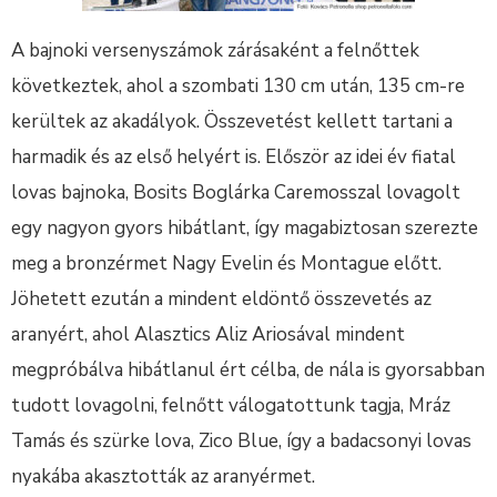
A bajnoki versenyszámok zárásaként a felnőttek
következtek, ahol a szombati 130 cm után, 135 cm-re
kerültek az akadályok. Összevetést kellett tartani a
harmadik és az első helyért is. Először az idei év fiatal
lovas bajnoka, Bosits Boglárka Caremosszal lovagolt
egy nagyon gyors hibátlant, így magabiztosan szerezte
meg a bronzérmet Nagy Evelin és Montague előtt.
Jöhetett ezután a mindent eldöntő összevetés az
aranyért, ahol Alasztics Aliz Ariosával mindent
megpróbálva hibátlanul ért célba, de nála is gyorsabban
tudott lovagolni, felnőtt válogatottunk tagja, Mráz
Tamás és szürke lova, Zico Blue, így a badacsonyi lovas
nyakába akasztották az aranyérmet.