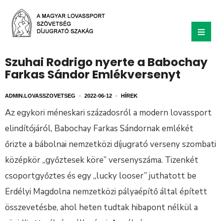
Szuhai Rodrigo nyerte a Babochay
Farkas Sándor Emlékversenyt
ADMIN.LOVASSZOVETSEG
•
2022-06-12
•
HÍREK
Az egykori méneskari századosról a modern lovassport
elindítójáról, Babochay Farkas Sándornak emlékét
őrizte a bábolnai nemzetközi díjugrató verseny szombati
középkör „győztesek köre” versenyszáma. Tizenkét
csoportgyőztes és egy „lucky looser” juthatott be
Erdélyi Magdolna nemzetközi pályaépítő által épített
összevetésbe, ahol heten tudtak hibapont nélkül a