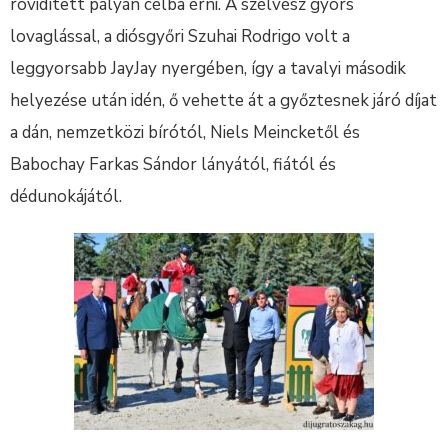
rövidített pályán célba érni. A szélvész gyors
lovaglással, a diósgyőri Szuhai Rodrigo volt a
leggyorsabb JayJay nyergében, így a tavalyi második
helyezése után idén, ő vehette át a győztesnek járó díjat
a dán, nemzetközi bírótól, Niels Meincketől és
Babochay Farkas Sándor lányától, fiától és
dédunokájától.