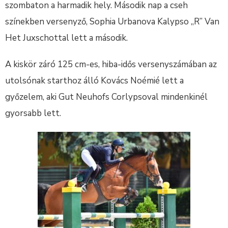
szombaton a harmadik hely. Második nap a cseh
színekben versenyző, Sophia Urbanova Kalypso „R” Van
Het Juxschottal lett a második.
A kiskör záró 125 cm-es, hiba-idős versenyszámában az
utolsónak starthoz álló Kovács Noémié lett a
győzelem, aki Gut Neuhofs Corlypsoval mindenkinél
gyorsabb lett.