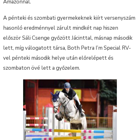
Amazonnal.
A pénteki és szombati gyermekeknek kiírt versenyszám
hasonló eredménnyel zárult mindkét nap hiszen
először Sáli Csenge győzött Jácinttal, másnap második
lett, míg válogatott társa, Both Petra I’m Special RV-
vel pénteki második helye után előrelépett és
szombaton övé lett a győzelem.