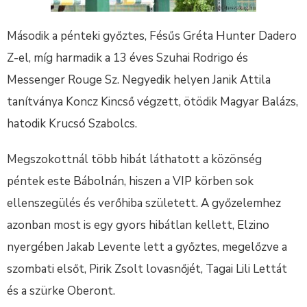
Második a pénteki győztes, Fésűs Gréta Hunter Dadero
Z-el, míg harmadik a 13 éves Szuhai Rodrigo és
Messenger Rouge Sz. Negyedik helyen Janik Attila
tanítványa Koncz Kincső végzett, ötödik Magyar Balázs,
hatodik Krucsó Szabolcs.
Megszokottnál több hibát láthatott a közönség
péntek este Bábolnán, hiszen a VIP körben sok
ellenszegülés és verőhiba született. A győzelemhez
azonban most is egy gyors hibátlan kellett, Elzino
nyergében Jakab Levente lett a győztes, megelőzve a
szombati elsőt, Pirik Zsolt lovasnőjét, Tagai Lili Lettát
és a szürke Oberont.