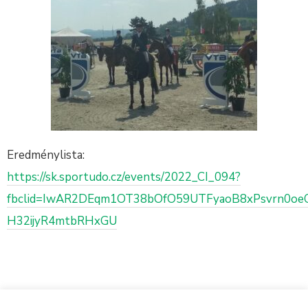
Eredménylista:
https://sk.sportudo.cz/events/2022_CI_094?
fbclid=IwAR2DEqm1OT38bOfO59UTFyaoB8xPsvrn0oe
H32ijyR4mtbRHxGU