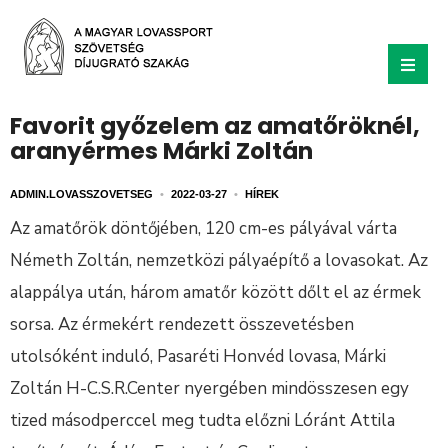
Favorit győzelem az amatőröknél,
aranyérmes Márki Zoltán
ADMIN.LOVASSZOVETSEG
•
2022-03-27
•
HÍREK
Az amatőrök döntőjében, 120 cm-es pályával várta
Németh Zoltán, nemzetközi pályaépítő a lovasokat. Az
alappálya után, három amatőr között dőlt el az érmek
sorsa. Az érmekért rendezett összevetésben
utolsóként induló, Pasaréti Honvéd lovasa, Márki
Zoltán H-C.S.R.Center nyergében mindösszesen egy
tized másodperccel meg tudta előzni Lóránt Attila