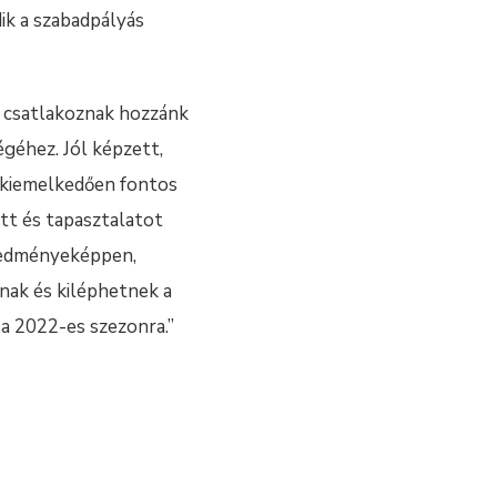
ik a szabadpályás
n csatlakoznak hozzánk
égéhez. Jól képzett,
i kiemelkedően fontos
tt és tapasztalatot
redményeképpen,
nak és kiléphetnek a
a 2022-es szezonra.”