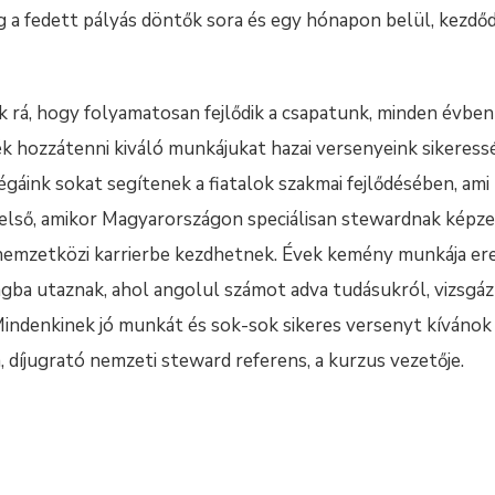
g a fedett pályás döntők sora és egy hónapon belül, kezdőd
 rá, hogy folyamatosan fejlődik a csapatunk, minden évbe
tnék hozzátenni kiváló munkájukat hazai versenyeink sikeress
égáink sokat segítenek a fiatalok szakmai fejlődésében, am
z első, amikor Magyarországon speciálisan stewardnak képze
nemzetközi karrierbe kezdhetnek. Évek kemény munkája e
a utaznak, ahol angolul számot adva tudásukról, vizsgáz
indenkinek jó munkát és sok-sok sikeres versenyt kívánok 
 díjugrató nemzeti steward referens, a kurzus vezetője.