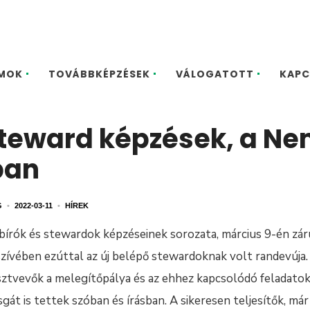
MOK
TOVÁBBKÉPZÉSEK
VÁLOGATOTT
KAPC
steward képzések, a Ne
ban
G
•
2022-03-11
•
HÍREK
bírók és stewardok képzéseinek sorozata, március 9-én zár
zívében ezúttal az új belépő stewardoknak volt randevúja.
észtvevők a melegítőpálya és az ehhez kapcsolódó feladatok
gát is tettek szóban és írásban. A sikeresen teljesítők, m