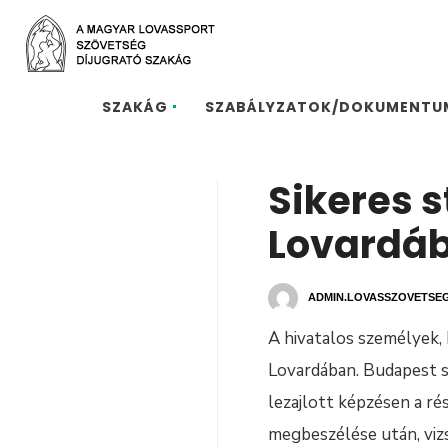
SZAKÁG
SZABÁLYZATOK/DOKUMENTU
Sikeres 
Lovardá
ADMIN.LOVASSZOVETSE
A hivatalos személyek, 
Lovardában. Budapest s
lezajlott képzésen a r
megbeszélése után, vizs