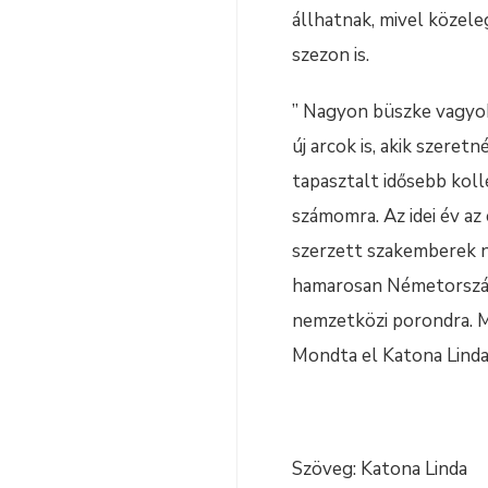
állhatnak, mivel közele
szezon is.
” Nagyon büszke vagyok
új arcok is, akik szere
tapasztalt idősebb koll
számomra. Az idei év a
szerzett szakemberek 
hamarosan Németországb
nemzetközi porondra. M
Mondta el Katona Linda,
Szöveg: Katona Linda