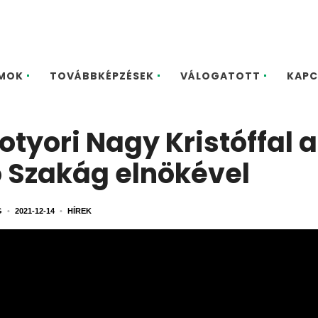
MOK
TOVÁBBKÉPZÉSEK
VÁLOGATOTT
KAPC
zotyori Nagy Kristóffal a
ó Szakág elnökével
G
•
2021-12-14
•
HÍREK