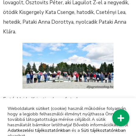
lovagolt, Osztovits Péter, aki Laguilot Z-el a negyedik,
ötödik Kisgergely Kata Csenge, hatodik, Csetényi Lea,
hetedik, Pataki Anna Dorottya, nyolcadik Pataki Anna
Klára.
Fotó: Hajdu Krisztina lovasfoto.hu
Weboldalunk sütiket (cookie) használ működése folyamán,
hogy a legjobb felhasználói élményt nyújthassa Önnek,
továbbá látogatottsága mérése céljából A sütik
használatát bármikor letilthatja! Bővebb információkat erről
Adatkezelési tájékoztatónkban
és a
Süti tájékoztatónkban
olvashat.