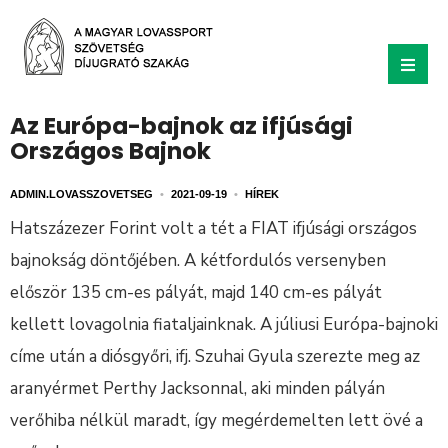
Az Európa-bajnok az ifjúsági
Országos Bajnok
ADMIN.LOVASSZOVETSEG
•
2021-09-19
•
HÍREK
Hatszázezer Forint volt a tét a FIAT ifjúsági országos
bajnokság döntőjében. A kétfordulós versenyben
először 135 cm-es pályát, majd 140 cm-es pályát
kellett lovagolnia fiataljainknak. A júliusi Európa-bajnoki
címe után a diósgyőri, ifj. Szuhai Gyula szerezte meg az
aranyérmet Perthy Jacksonnal, aki minden pályán
verőhiba nélkül maradt, így megérdemelten lett övé a