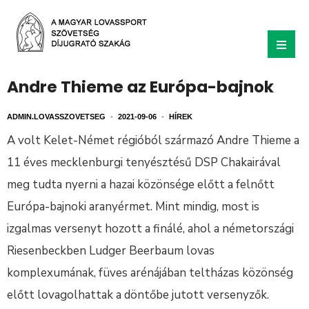
Andre Thieme az Európa-bajnok
ADMIN.LOVASSZOVETSEG
•
2021-09-06
•
HÍREK
A volt Kelet-Német régióból származó Andre Thieme a
11 éves mecklenburgi tenyésztésű DSP Chakairával
meg tudta nyerni a hazai közönsége előtt a felnőtt
Európa-bajnoki aranyérmet. Mint mindig, most is
izgalmas versenyt hozott a finálé, ahol a németországi
Riesenbeckben Ludger Beerbaum lovas
komplexumának, füves arénájában teltházas közönség
előtt lovagolhattak a döntőbe jutott versenyzők.