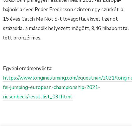
tokiói olimpiai egyéni ezüstérmes, a 2017-es Európa-
bajnok, a svéd Peder Fredricson szintén egy szürkét, a
15 éves Catch Me Not S-t lovagolta, akivel tizenöt
századdal a második helyezett mögött, 9,46 hibaponttal
lett bronzérmes.
Egyéni eredménylista:
https://www.longinestiming.com/equestrian/2021/longin
fei-jumping-european-championship-2021-
riesenbeck/resultlist_03I.html