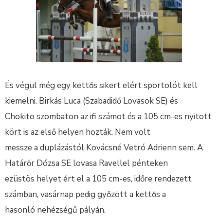
És végül még egy kettős sikert elért sportolót kell
kiemelni. Birkás Luca (Szabadidő Lovasok SE) és
Chokito szombaton az ifi számot és a 105 cm-es nyitott
kört is az első helyen hozták. Nem volt
messze a duplázástól Kovácsné Vetró Adrienn sem. A
Határőr Dózsa SE lovasa Ravellel pénteken
ezüstös helyet ért el a 105 cm-es, időre rendezett
számban, vasárnap pedig győzött a kettős a
hasonló nehézségű pályán.