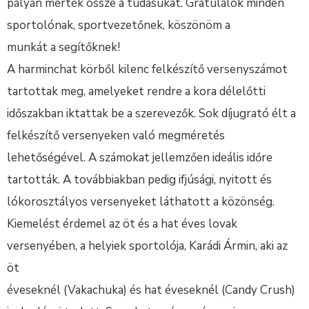
pályán mérték össze a tudásukat. Gratulálok minden
sportolónak, sportvezetőnek, köszönöm a
munkát a segítőknek!
A harminchat körből kilenc felkészítő versenyszámot
tartottak meg, amelyeket rendre a kora délelőtti
időszakban iktattak be a szerevezők. Sok díjugrató élt a
felkészítő versenyeken való megméretés
lehetőségével. A számokat jellemzően ideális időre
tartották. A továbbiakban pedig ifjúsági, nyitott és
lókorosztályos versenyeket láthatott a közönség.
Kiemelést érdemel az öt és a hat éves lovak
versenyében, a helyiek sportolója, Karádi Ármin, aki az
öt
éveseknél (Vakachuka) és hat éveseknél (Candy Crush)