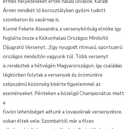
érmes helyezéseket értek halasi lovasok. Karádi
Ármin mindkét ló korosztályban győzni tudott
szombaton és vasárnap is.
Kunné Fekete Alexandra, a versenybíróság elnöke így
foglalta össze a Kiskunhalasi Országos Minősítő
Díjugrató Versenyt. „Egy nyugodt ritmusú, sportszerű
országos minősítőn vagyunk túl. Több versenyt
is rendeztek a hétvégén Magyarországon, így családias
légkörben folytak a versenyek és örömünkre
szépszámú közönség kísérte figyelemmel az
eseményeket. Pénteken a közelgő Championátus miatt
a
füvön lehetőséget adtunk a lovasoknak versenyzésre,
sokan éltek vele. Szombattól már a filces