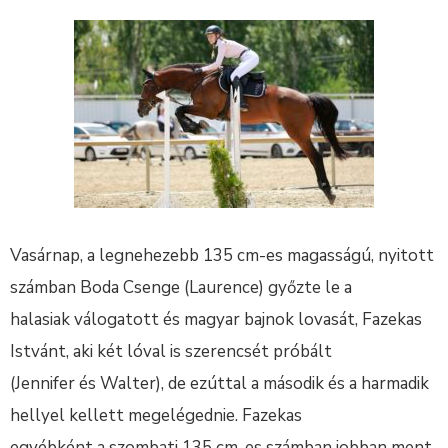
Vasárnap, a legnehezebb 135 cm-es magasságú, nyitott
számban Boda Csenge (Laurence) győzte le a
halasiak válogatott és magyar bajnok lovasát, Fazekas
Istvánt, aki két lóval is szerencsét próbált
(Jennifer és Walter), de ezúttal a második és a harmadik
hellyel kellett megelégednie. Fazekas
egyébként a szombati 135 cm-es számban jobban ment.