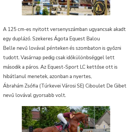
A 125 cm-es nyitott versenyszámban ugyancsak akadt
egy duplázó. Szekeres Ágota Equest Balou
Belle nevű lovával pénteken és szombaton is győzni
tudott. Vasárnap pedig csak időkülönbséggel lett
második a páros. Az Equest-Sport LC kettőse ott is
hibátlanul menetek, azonban a nyertes,
Ábrahám Zsófia (Túrkevei Városi SE) Ciboulet De Gibet
nevű lovával gyorsabb volt.