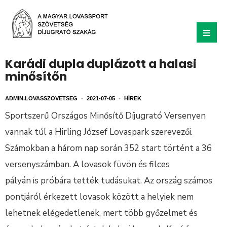
Karádi dupla duplázott a halasi
minősítőn
ADMIN.LOVASSZOVETSEG
•
2021-07-05
•
HÍREK
Sportszerű Országos Minősítő Díjugrató Versenyen
vannak túl a Hirling József Lovaspark szerevezői.
Számokban a három nap során 352 start történt a 36
versenyszámban. A lovasok füvön és filces
pályán is próbára tették tudásukat. Az ország számos
pontjáról érkezett lovasok között a helyiek nem
lehetnek elégedetlenek, mert több győzelmet és