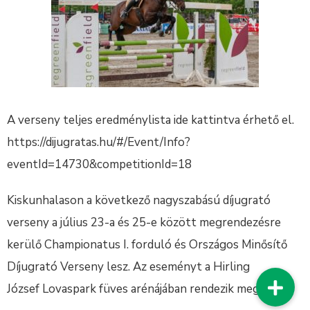
A verseny teljes eredménylista ide kattintva érhető el.
https://dijugratas.hu/#/Event/Info?
eventId=14730&competitionId=18
Kiskunhalason a következő nagyszabású díjugrató
verseny a július 23-a és 25-e között megrendezésre
kerülő Championatus I. forduló és Országos Minősítő
Díjugrató Verseny lesz. Az eseményt a Hirling
József Lovaspark füves arénájában rendezik meg.