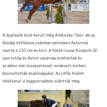
A duplázók közé került még Anducska Tibor, aki az
ifjúsági, kétfázisos számban pénteken Astonnal
nyerte a 110 cm-es kört. A Keleti Lovas Központ SE
sportolója és Aston vasárnap ismételtek és
az akkor már összevetéssel rendezett körben
bizonyították kiválóságukat. Az ötfős finálét
hibátlanul, a leggyorsabban oldották meg.