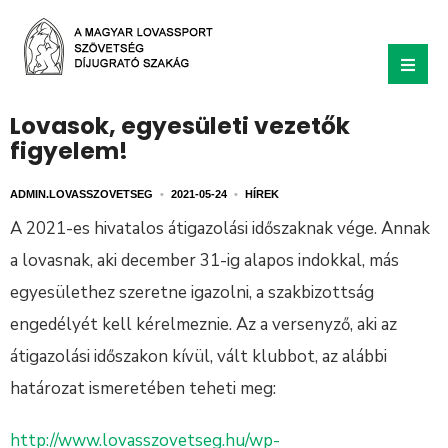
Lovasok, egyesületi vezetők
figyelem!
ADMIN.LOVASSZOVETSEG
•
2021-05-24
•
HÍREK
A 2021-es hivatalos átigazolási időszaknak vége. Annak
a lovasnak, aki december 31-ig alapos indokkal, más
egyesülethez szeretne igazolni, a szakbizottság
engedélyét kell kérelmeznie. Az a versenyző, aki az
átigazolási időszakon kívül, vált klubbot, az alábbi
határozat ismeretében teheti meg:
http://www.lovasszovetseg.hu/wp-