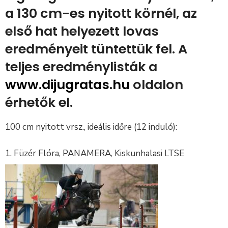
a 130 cm-es nyitott körnél, az
első hat helyezett lovas
eredményeit tüntettük fel. A
teljes eredménylisták a
www.dijugratas.hu
oldalon
érhetők el.
100 cm nyitott vrsz., ideális időre (12 induló):
Füzér Flóra, PANAMERA, Kiskunhalasi LTSE