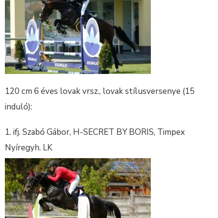
120 cm 6 éves lovak vrsz., lovak stílusversenye (15
induló):
ifj. Szabó Gábor, H-SECRET BY BORIS, Timpex
Nyíregyh. LK