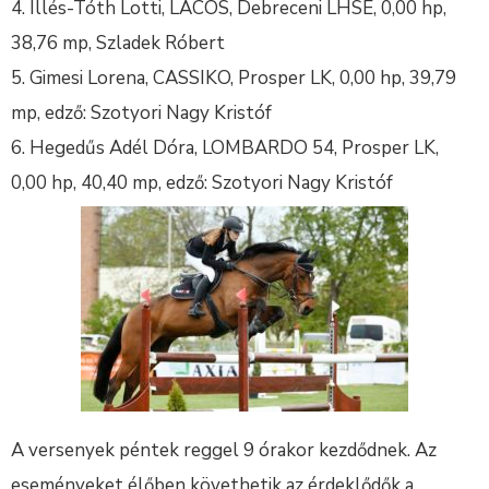
Illés-Tóth Lotti, LACOS, Debreceni LHSE, 0,00 hp,
38,76 mp, Szladek Róbert
Gimesi Lorena, CASSIKO, Prosper LK, 0,00 hp, 39,79
mp, edző: Szotyori Nagy Kristóf
Hegedűs Adél Dóra, LOMBARDO 54, Prosper LK,
0,00 hp, 40,40 mp, edző: Szotyori Nagy Kristóf
A versenyek péntek reggel 9 órakor kezdődnek. Az
eseményeket élőben követhetik az érdeklődők a