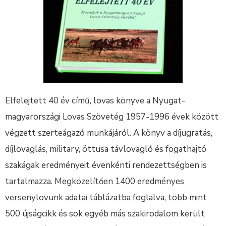
Elfelejtett 40 év című, lovas könyve a Nyugat-
magyarországi Lovas Szövetég 1957-1996 évek között
végzett szerteágazó munkájáról. A könyv a díjugratás,
díjlovaglás, military, öttusa távlovagló és fogathajtó
szakágak eredményeit évenkénti rendezettségben is
tartalmazza. Megközelítően 1400 eredményes
versenylovunk adatai táblázatba foglalva, több mint
500 újságcikk és sok egyéb más szakirodalom került