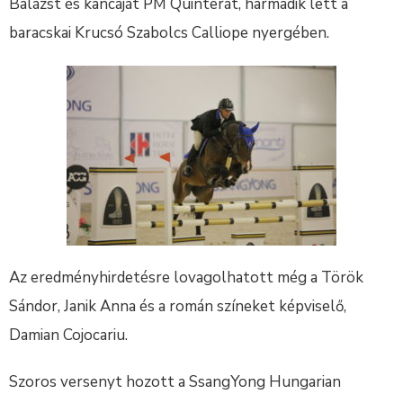
Balázst és kancáját PM Quinterát, harmadik lett a
baracskai Krucsó Szabolcs Calliope nyergében.
Az eredményhirdetésre lovagolhatott még a Török
Sándor, Janik Anna és a román színeket képviselő,
Damian Cojocariu.
Szoros versenyt hozott a SsangYong Hungarian