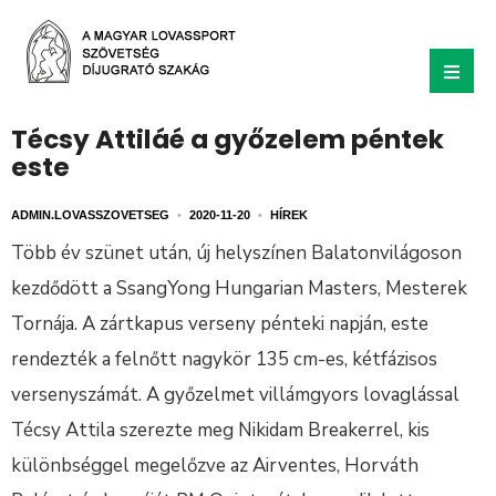
Técsy Attiláé a győzelem péntek
este
ADMIN.LOVASSZOVETSEG
•
2020-11-20
•
HÍREK
Több év szünet után, új helyszínen Balatonvilágoson
kezdődött a SsangYong Hungarian Masters, Mesterek
Tornája. A zártkapus verseny pénteki napján, este
rendezték a felnőtt nagykör 135 cm-es, kétfázisos
versenyszámát. A győzelmet villámgyors lovaglással
Técsy Attila szerezte meg Nikidam Breakerrel, kis
különbséggel megelőzve az Airventes, Horváth