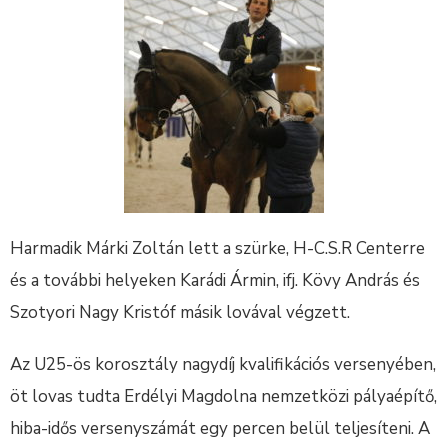
Harmadik Márki Zoltán lett a szürke, H-C.S.R Centerre
és a további helyeken Karádi Ármin, ifj. Kövy András és
Szotyori Nagy Kristóf másik lovával végzett.
Az U25-ös korosztály nagydíj kvalifikációs versenyében,
öt lovas tudta Erdélyi Magdolna nemzetközi pályaépítő,
hiba-idős versenyszámát egy percen belül teljesíteni. A