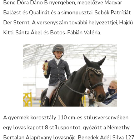
Bene Dóra Dáno B nyergében, megelőzve Magyar
Balázst és Qualinát és a simonpusztai, Sebők Patríciát
Der Sternt. A versenyszám további helyezettjei, Hajdú
Kitti, Sánta Ábel és Botos-Fábián Valéria.
A gyermek korosztály 110 cm-es stílusversenyében
egy lovas kapott 8 stíluspontot, győzött a Némethy
Bertalan Alapítvány lovasnője, Benedek Adél Silva 127