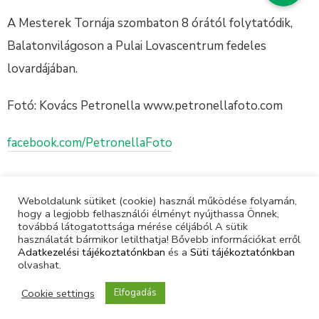
A Mesterek Tornája szombaton 8 órától folytatódik,
Balatonvilágoson a Pulai Lovascentrum fedeles
lovardájában.
Fotó: Kovács Petronella www.petronellafoto.com
facebook.com/PetronellaFoto
Weboldalunk sütiket (cookie) használ működése folyamán,
hogy a legjobb felhasználói élményt nyújthassa Önnek,
továbbá látogatottsága mérése céljából A sütik
használatát bármikor letilthatja! Bővebb információkat erről
Adatkezelési tájékoztatónkban
és a
Süti tájékoztatónkban
olvashat.
Cookie settings
Elfogadás
© Magyar Lovas Szövetség | Minden jog fenntartva |