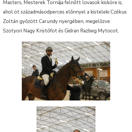
Masters, Mesterek Tornája felnőtt lovasok kisköre is,
ahol öt századmásodperces előnnyel a kisteleki Czékus
Zoltán győzött Carundy nyergében, megelőzve
Szotyori Nagy Kristófot és Gidran Razbeg Mytocot.