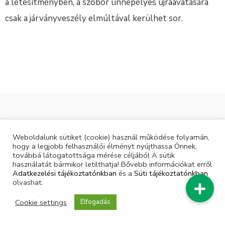
a létesítményben, a szobor ünnepélyes újraavatására
csak a járványveszély elmúltával kerülhet sor.
© Magyar Lovas Szövetség | Minden jog fenntartva |
Weboldalunk sütiket (cookie) használ működése folyamán,
hogy a legjobb felhasználói élményt nyújthassa Önnek,
továbbá látogatottsága mérése céljából A sütik
használatát bármikor letilthatja! Bővebb információkat erről
Adatkezelési tájékoztatónkban
és a
Süti tájékoztatónkban
olvashat.
Cookie settings
Elfogadás