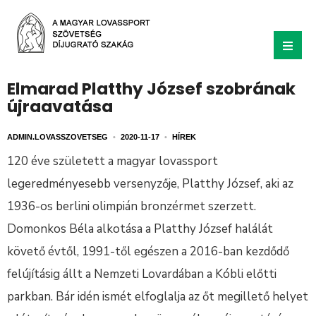
Elmarad Platthy József szobrának
újraavatása
ADMIN.LOVASSZOVETSEG
•
2020-11-17
•
HÍREK
120 éve született a magyar lovassport
legeredményesebb versenyzője, Platthy József, aki az
1936-os berlini olimpián bronzérmet szerzett.
Domonkos Béla alkotása a Platthy József halálát
követő évtől, 1991-től egészen a 2016-ban kezdődő
felújításig állt a Nemzeti Lovardában a Kóbli előtti
parkban. Bár idén ismét elfoglalja az őt megillető helyet