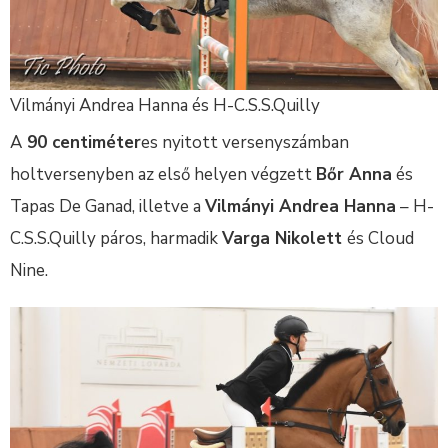
Vilmányi Andrea Hanna és H-C.S.S.Quilly
A
90 centiméter
es nyitott versenyszámban
holtversenyben az első helyen végzett
Bőr Anna
és
Tapas De Ganad, illetve a
Vilmányi Andrea Hanna
– H-
C.S.S.Quilly páros, harmadik
Varga Nikolett
és Cloud
Nine.