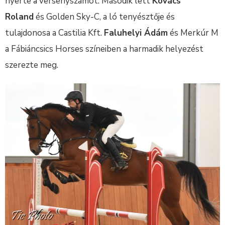
nyerte a versenyszámot. Második lett
Kovács
Roland
és Golden Sky-C, a ló tenyésztője és
tulajdonosa a Castilia Kft.
Faluhelyi Ádám
és Merkúr M
a Fábiáncsics Horses színeiben a harmadik helyezést
szerezte meg.