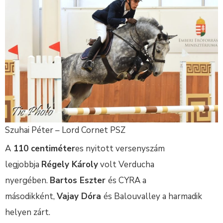
Szuhai Péter – Lord Cornet PSZ
A
110 centiméter
es nyitott versenyszám
legjobbja
Régely Károly
volt Verducha
nyergében.
Bartos Eszter
és CYRA a
másodikként,
Vajay Dóra
és Balouvalley a harmadik
helyen zárt.