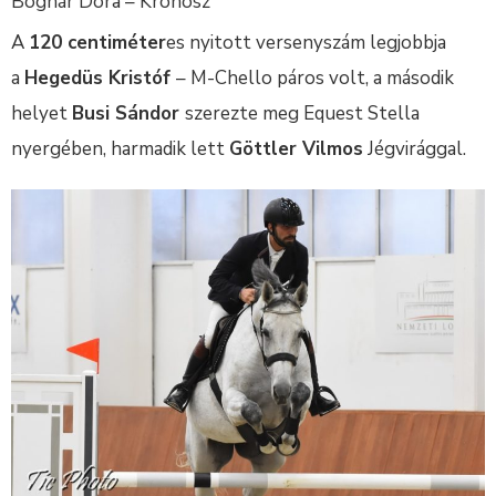
Bognár Dóra – Kronosz
A
120 centiméter
es nyitott versenyszám legjobbja
a
Hegedüs Kristóf
– M-Chello páros volt, a második
helyet
Busi Sándor
szerezte meg Equest Stella
nyergében, harmadik lett
Göttler Vilmos
Jégvirággal.