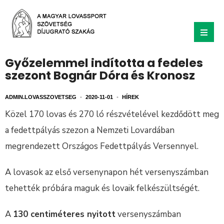
Győzelemmel indította a fedeles
szezont Bognár Dóra és Kronosz
ADMIN.LOVASSZOVETSEG
•
2020-11-01
•
HÍREK
Közel 170 lovas és 270 ló részvételével kezdődött meg
a fedettpályás szezon a Nemzeti Lovardában
megrendezett Országos Fedettpályás Versennyel.
A lovasok az első versenynapon hét versenyszámban
tehették próbára maguk és lovaik felkészültségét.
A
130 centiméteres nyitott
versenyszámban