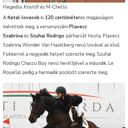
Hegedüs Kristóf és M-Chello
A
fiatal lovasok
is
120 centiméter
es magasságon
mérettek meg, a versenyszám
Plavecz
Szabrina
és
Szuhai Rodrigo
párharcát hozta. Plavecz
Szabrina Wonder Van Hazelberg nevű lovával az első,
Fokkerrel a negyedik helyet szerezte meg. Szuhai
Rodrigo Chacco Boy nevű heréltjével a második, Le
Royallal pedig a harmadik pozíciót szerezte meg.