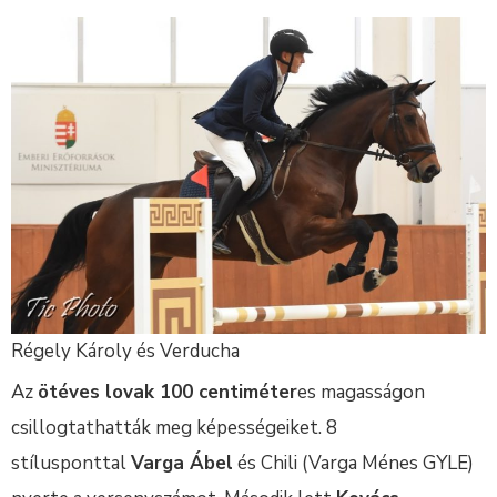
Régely Károly és Verducha
Az
ötéves lovak 100 centiméter
es magasságon
csillogtathatták meg képességeiket. 8
stílusponttal
Varga Ábel
és Chili (Varga Ménes GYLE)