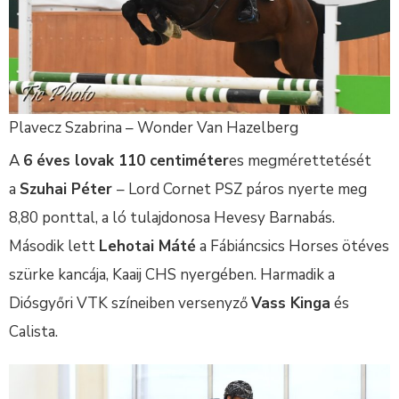
Plavecz Szabrina – Wonder Van Hazelberg
A
6 éves lovak 110 centiméter
es megmérettetését
a
Szuhai Péter
– Lord Cornet PSZ páros nyerte meg
8,80 ponttal, a ló tulajdonosa Hevesy Barnabás.
Második lett
Lehotai Máté
a Fábiáncsics Horses ötéves
szürke kancája, Kaaij CHS nyergében. Harmadik a
Diósgyőri VTK színeiben versenyző
Vass Kinga
és
Calista.