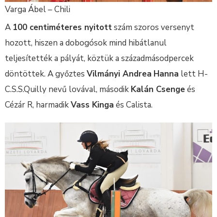
Varga Ábel – Chili
A
100 centiméteres nyitott
szám szoros versenyt
hozott, hiszen a dobogósok mind hibátlanul
teljesítették a pályát, köztük a századmásodpercek
döntöttek. A győztes
Vilmányi Andrea
Hanna
lett H-
C.S.S.Quilly nevű lovával, második
Kalán Csenge
és
Cézár R, harmadik
Vass Kinga
és Calista.