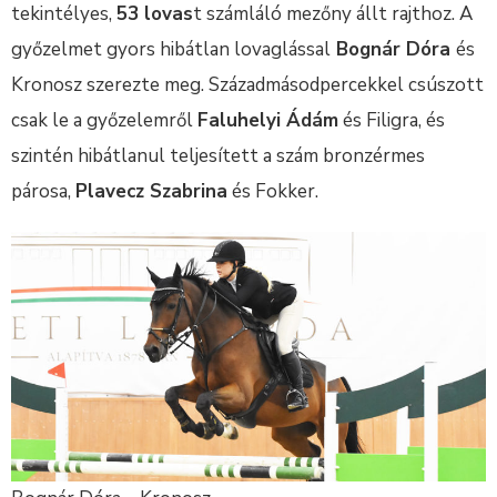
tekintélyes,
53 lovas
t számláló mezőny állt rajthoz. A
győzelmet gyors hibátlan lovaglással
Bognár Dóra
és
Kronosz szerezte meg. Századmásodpercekkel csúszott
csak le a győzelemről
Faluhelyi Ádám
és Filigra, és
szintén hibátlanul teljesített a szám bronzérmes
párosa,
Plavecz Szabrina
és Fokker.