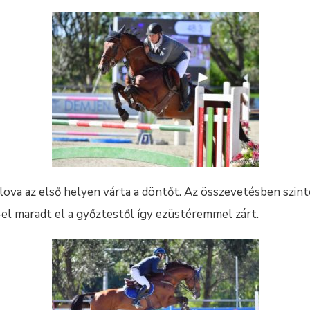
án lova az első helyen várta a döntőt. Az összevetésben szin
el maradt el a győztestől így ezüstéremmel zárt.