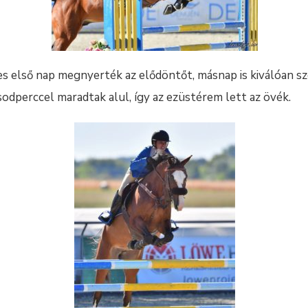
 első nap megnyerték az elődöntőt, másnap is kiválóan sze
odperccel maradtak alul, így az ezüstérem lett az övék.