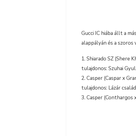
Gucci IC hiába állt a má
alappályán és a szoros 
Shiarado SZ (Shere K
tulajdonos: Szuhai Gyul
Casper (Caspar x Gran
tulajdonos: Lázár család
Casper (Conthargos x