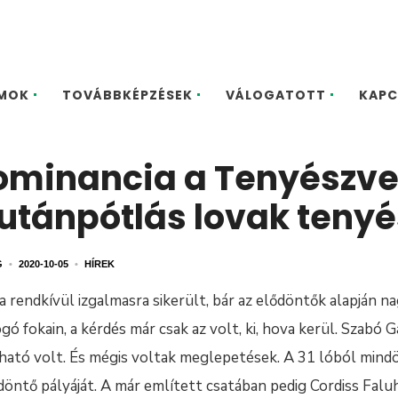
MOK
TOVÁBBKÉPZÉSEK
VÁLOGATOTT
KAPC
dominancia a Tenyészv
utánpótlás lovak tenyé
G
•
2020-10-05
•
HÍREK
 rendkívül izgalmasra sikerült, bár az elődöntők alapján na
gó fokain, a kérdés már csak az volt, ki, hova kerül. Szabó
olható volt. És mégis voltak meglepetések. A 31 lóból mind
a döntő pályáját. A már említett csatában pedig Cordiss Fal