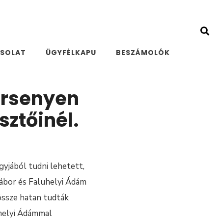
SOLAT
ÜGYFÉLKAPU
BESZÁMOLÓK
ersenyen
sztőinél.
gyjából tudni lehetett,
 Gábor és Faluhelyi Ádám
össze hatan tudták
uhelyi Ádámmal