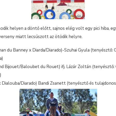
sodik helyen a döntő előtt, sajnos elég volt egy pici hiba, e
verseny miatt lecsúszott az ötödik helyre.
han du Banney x Diarda/Diarado)-Szuhai Gyula (tenyésztő: 
a)
d Bijouet/Baloubet du Rouet) ifj. Lázár Zoltán (tenyésztő:
)
 Dialouba/Diarado) Bandi Zsanett (tenyésztő és tulajdonos