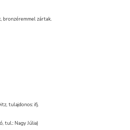
k, bronzéremmel zártak.
z, tulajdonos: ifj.
 tul.: Nagy Júlia)