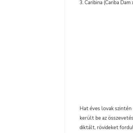
Caribina (Cariba Dam
Hat éves lovak szintén
került be az összeveté
diktált, rövideket ford