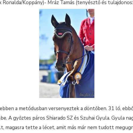
 x Ronalda/Koppány)- Mráz Tamás (tenyésztő és tulajdonos:
 ebben a metódusban versenyeztek a döntőben. 31 ló, ebb
sbe. A győztes páros Shiarado SZ és Szuhai Gyula. Gyula 
ult, magasra tette a lécet, amit más már nem tudott megugr