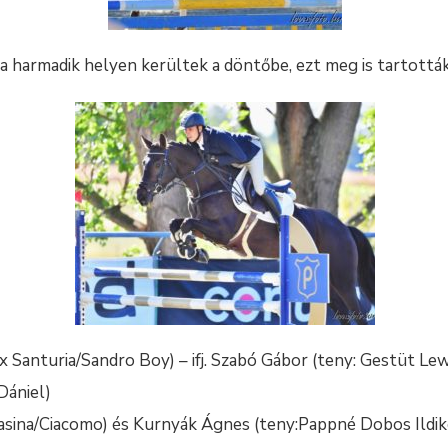
a harmadik helyen kerültek a döntőbe, ezt meg is tartottá
x Santuria/Sandro Boy) – ifj. Szabó Gábor (teny: Gestüt Lewit
Dániel)
asina/Ciacomo) és Kurnyák Ágnes (teny:Pappné Dobos Ildikó,