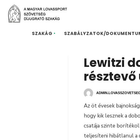
SZAKÁG
SZABÁLYZATOK/DOKUMENTU
Lewitzi 
résztevő 
ADMIN.LOVASSZOVETSE
Az öt évesek bajnoksága
hogy kik lesznek a dobo
csatája szinte boríték
teljesíteni hibátlanul 