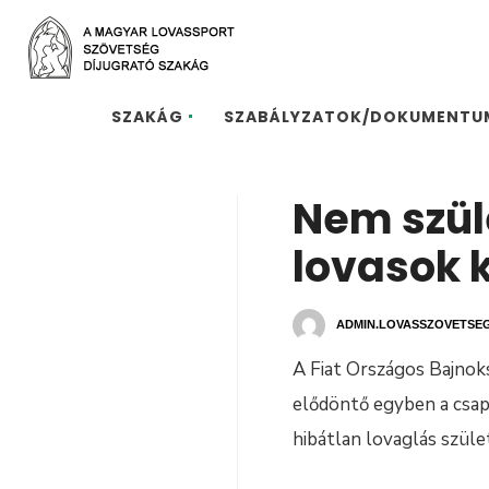
SZAKÁG
SZABÁLYZATOK/DOKUMENTU
Nem szüle
lovasok 
ADMIN.LOVASSZOVETSE
A Fiat Országos Bajnok
elődöntő egyben a csap
hibátlan lovaglás szüle