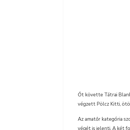
Őt követte Tátrai Blank
végzett Pölcz Kitti, öt
Az amatőr kategória sz
végét is jelenti. A két