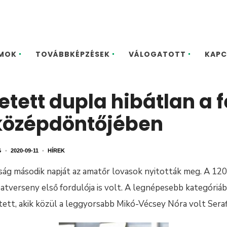
MOK
TOVÁBBKÉPZÉSEK
VÁLOGATOTT
KAPC
tett dupla hibátlan a f
középdöntőjében
G
•
2020-09-11
•
HÍREK
ság második napját az amatőr lovasok nyitották meg. A 120 
atverseny első fordulója is volt. A legnépesebb kategóriá
tett, akik közül a leggyorsabb Mikó-Vécsey Nóra volt Seraf