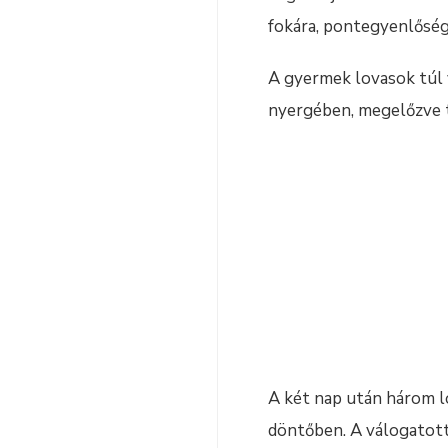
fokára, pontegyenlőség 
A gyermek lovasok túl 
nyergében, megelőzve te
A két nap után három lo
döntőben. A válogatott 