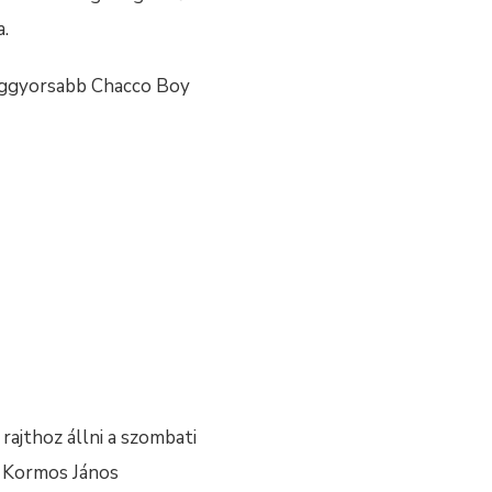
a.
leggyorsabb Chacco Boy
rajthoz állni a szombati
tt Kormos János