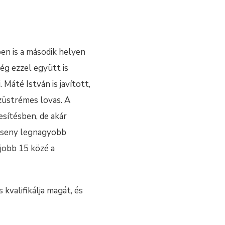
en is a második helyen
ég ezzel együtt is
 Máté István is javított,
ezüstrémes lovas. A
sítésben, de akár
verseny legnagyobb
gjobb 15 közé a
kvalifikálja magát, és