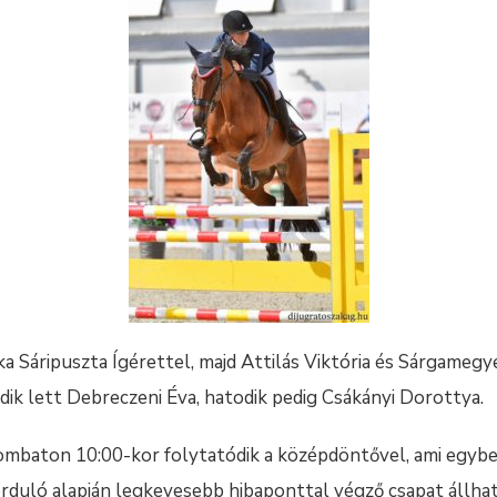
a Sáripuszta Ígérettel, majd Attilás Viktória és Sárgamegy
ödik lett Debreczeni Éva, hatodik pedig Csákányi Dorottya.
ombaton 10:00-kor folytatódik a középdöntővel, ami egyb
 forduló alapján legkevesebb hibaponttal végző csapat állha