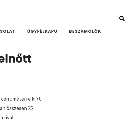
SOLAT
ÜGYFÉLKAPU
BESZÁMOLÓK
elnőtt
centiméterre kiírt
ban összesen 22
inával.