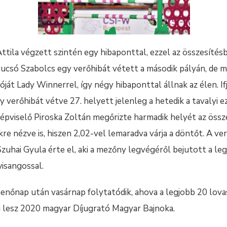
tila végzett szintén egy hibaponttal, ezzel az összesítésb
Krucsó Szabolcs egy verőhibát vétett a második pályán, de m
ját Lady Winnerrel, így négy hibaponttal állnak az élen. Ifj.
 verőhibát vétve 27. helyett jelenleg a hetedik a tavalyi 
épviselő Piroska Zoltán megőrizte harmadik helyét az össze
kre nézve is, hiszen 2,02-vel lemaradva várja a döntőt. A 
zuhai Gyula érte el, aki a mezőny legvégéről bejutott a le
isangossal.
enőnap után vasárnap folytatódik, ahova a legjobb 20 lovas 
ki lesz 2020 magyar Díjugrató Magyar Bajnoka.