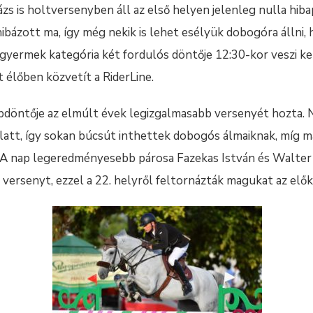
zs is holtversenyben áll az első helyen jelenleg nulla hiba
bázott ma, így még nekik is lehet esélyük dobogóra állni, 
A gyermek kategória két fordulós döntője 12:30-kor veszi ke
élőben közvetít a RiderLine.
pdöntője az elmúlt évek legizgalmasabb versenyét hozta.
alatt, így sokan búcsút inthettek dobogós álmaiknak, míg 
. A nap legeredményesebb párosa Fazekas István és Walter 
 versenyt, ezzel a 22. helyről feltornázták magukat az elők