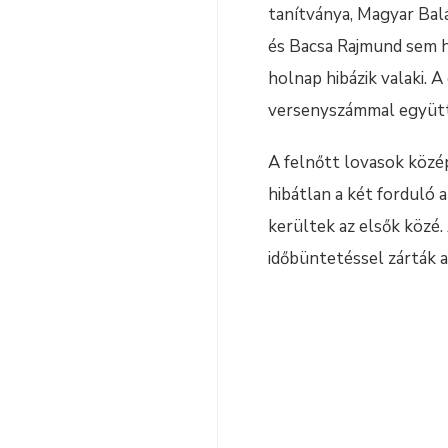
tanítványa, Magyar Balá
és Bacsa Rajmund sem hi
holnap hibázik valaki. 
versenyszámmal együtt 
A felnőtt lovasok közé
hibátlan a két forduló 
kerültek az elsők közé
időbüntetéssel zárták a