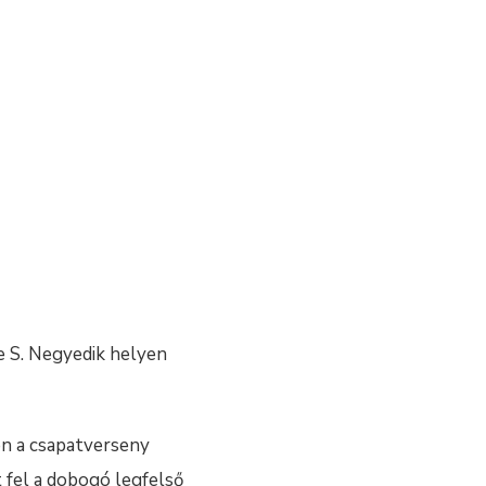
e S. Negyedik helyen
en a csapatverseny
t fel a dobogó legfelső