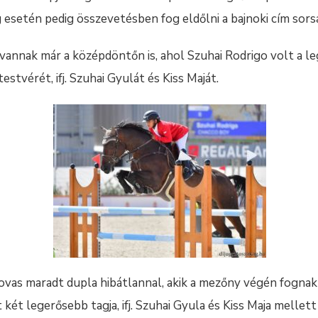
esetén pedig összevetésben fog eldőlni a bajnoki cím sors
vannak már a középdöntőn is, ahol Szuhai Rodrigo volt a 
stvérét, ifj. Szuhai Gyulát és Kiss Maját.
vas maradt dupla hibátlannal, akik a mezőny végén fognak 
két legerősebb tagja, ifj. Szuhai Gyula és Kiss Maja melle