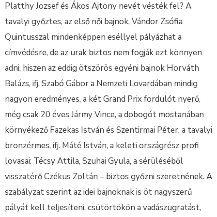
Platthy Jozsef és Ákos Ajtony nevét vésték fel? A
tavalyi győztes, az első női bajnok, Vándor Zsófia
Quintusszal mindenképpen eséllyel pályázhat a
címvédésre, de az urak biztos nem fogják ezt könnyen
adni, hiszen az eddig ötszörös egyéni bajnok Horváth
Balázs, ifj. Szabó Gábor a Nemzeti Lovardában mindig
nagyon eredményes, a két Grand Prix fordulót nyerő,
még csak 20 éves Jármy Vince, a dobogót mostanában
környékező Fazekas István és Szentirmai Péter, a tavalyi
bronzérmes, ifj. Máté István, a keleti országrész profi
lovasai: Técsy Attila, Szuhai Gyula, a sérüléséből
visszatérő Czékus Zoltán – biztos győzni szeretnének. A
szabályzat szerint az idei bajnoknak is öt nagyszerű
pályát kell teljesíteni, csütörtökön a vadászugratást,