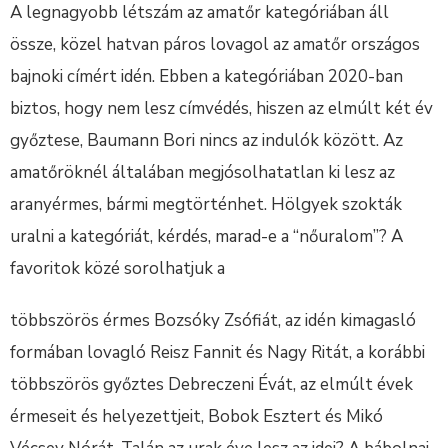
A legnagyobb létszám az amatőr kategóriában áll
össze, közel hatvan páros lovagol az amatőr országos
bajnoki címért idén. Ebben a kategóriában 2020-ban
biztos, hogy nem lesz címvédés, hiszen az elmúlt két év
győztese, Baumann Bori nincs az indulók között. Az
amatőröknél általában megjósolhatatlan ki lesz az
aranyérmes, bármi megtörténhet. Hölgyek szokták
uralni a kategóriát, kérdés, marad-e a “nőuralom”? A
favoritok közé sorolhatjuk a
többszörös érmes Bozsóky Zsófiát, az idén kimagasló
formában lovagló Reisz Fannit és Nagy Ritát, a korábbi
többszörös győztes Debreczeni Évát, az elmúlt évek
érmeseit és helyezettjeit, Bobok Esztert és Mikó