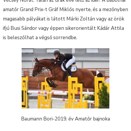
Vécsey Nórát. Talán az urak éve lesz az idei? A bábolnai
amatőr Grand Prix-t Gráf Miklós nyerte, és a mezőnyben
magasabb pályákat is látott Márki Zoltán vagy az örök
ifjú Busi Sándor vagy éppen sikerorientált Kádár Attila
is beleszólhat a végső sorrendbe.
Baumann Bori-2019. év Amatőr bajnoka