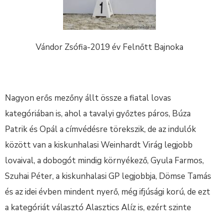
Vándor Zsófia-2019 év Felnőtt Bajnoka
Nagyon erős mezőny állt össze a fiatal lovas
kategóriában is, ahol a tavalyi győztes páros, Búza
Patrik és Opál a címvédésre törekszik, de az indulók
között van a kiskunhalasi Weinhardt Virág legjobb
lovaival, a dobogót mindig környékező, Gyula Farmos,
Szuhai Péter, a kiskunhalasi GP legjobbja, Dömse Tamás
és az idei évben mindent nyerő, még ifjúsági korú, de ezt
a kategóriát választó Alasztics Alíz is, ezért szinte