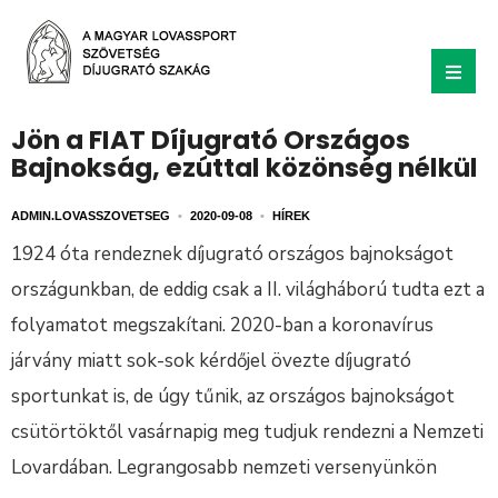
Jön a FIAT Díjugrató Országos
Bajnokság, ezúttal közönség nélkül
ADMIN.LOVASSZOVETSEG
•
2020-09-08
•
HÍREK
1924 óta rendeznek díjugrató országos bajnokságot
országunkban, de eddig csak a II. világháború tudta ezt a
folyamatot megszakítani. 2020-ban a koronavírus
járvány miatt sok-sok kérdőjel övezte díjugrató
sportunkat is, de úgy tűnik, az országos bajnokságot
csütörtöktől vasárnapig meg tudjuk rendezni a Nemzeti
Lovardában. Legrangosabb nemzeti versenyünkön