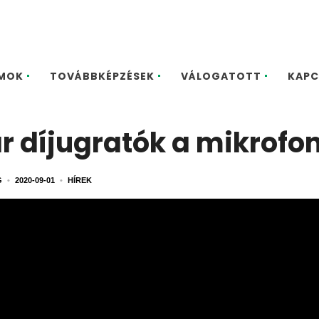
MOK
TOVÁBBKÉPZÉSEK
VÁLOGATOTT
KAPC
r díjugratók a mikrofon
G
•
2020-09-01
•
HÍREK