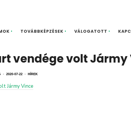
MOK
TOVÁBBKÉPZÉSEK
VÁLOGATOTT
KAPC
art vendége volt Jármy
G
•
2020-07-22
•
HÍREK
olt Jármy Vince